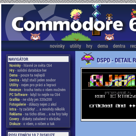
novinky
utility
hry
dema
dentra
re
DSPD - DETAIL 
NAVIGÁTOR
Novinky
- hlavně ze světa C64
Hry
- solidní databáze her
Dema
- pouze ta nejlepší
Dentra
- když stačí jeden soubor
Utility
- nejen pro práci a legraci
Recenze
- trocha textu o všem možném
PC Software
- když to nejde na C64
Grafika
- ne vždy jen 320x200
Fotogalerie
- důkazy nejen z akcí
Intra
- ty začátky! ... a mnohdy několik
Reklama
- na ticho dňies .. a na hry taky
Covery
- diskety zabalené v obrázku
Diskuze
- o všem, o ničem a tak
POSLEDNÍCH 10 Z DISKUZE