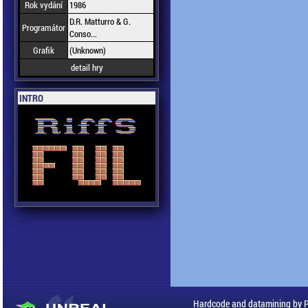
Rok vydání
1986
D.R. Matturro & G.
Programátor
Conso...
Grafik
(Unknown)
detail hry
INTRO
Hardcode and datamining by 