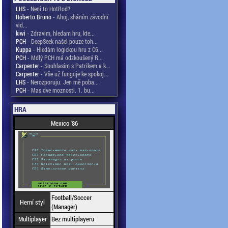
LHS
- Není to HotRod?
Roberto Bruno
- Ahoj, sháním závodní
vid...
kiwi
- Zdravim, hledam hru, kte...
PCH
- DeepSeek našel pouze toh...
Kuppa
- Hledám logickou hru z C6...
PCH
- Mdlý PCH má odzkoušený R...
Carpenter
- Souhlasím s Patrikem a k...
Carpenter
- Vše už funguje ke spokoj...
LHS
- Nerozporuju. Jen mě poba...
PCH
- Mas dve moznosti. 1. bu...
HRA
Mexico '86
Football/Soccer
Herní styl
(Manager)
Multiplayer
Bez multiplayeru