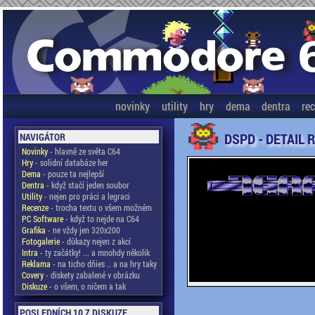
novinky
utility
hry
dema
dentra
re
DSPD - DETAIL 
NAVIGÁTOR
Novinky
- hlavně ze světa C64
Hry
- solidní databáze her
Dema
- pouze ta nejlepší
Dentra
- když stačí jeden soubor
Utility
- nejen pro práci a legraci
Recenze
- trocha textu o všem možném
PC Software
- když to nejde na C64
Grafika
- ne vždy jen 320x200
Fotogalerie
- důkazy nejen z akcí
Intra
- ty začátky! ... a mnohdy několik
Reklama
- na ticho dňies .. a na hry taky
Covery
- diskety zabalené v obrázku
Diskuze
- o všem, o ničem a tak
POSLEDNÍCH 10 Z DISKUZE