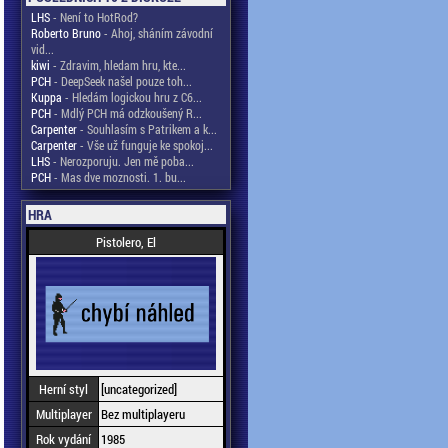
LHS
- Není to HotRod?
Roberto Bruno
- Ahoj, sháním závodní
vid...
kiwi
- Zdravim, hledam hru, kte...
PCH
- DeepSeek našel pouze toh...
Kuppa
- Hledám logickou hru z C6...
PCH
- Mdlý PCH má odzkoušený R...
Carpenter
- Souhlasím s Patrikem a k...
Carpenter
- Vše už funguje ke spokoj...
LHS
- Nerozporuju. Jen mě poba...
PCH
- Mas dve moznosti. 1. bu...
HRA
Pistolero, El
Herní styl
[uncategorized]
Multiplayer
Bez multiplayeru
Rok vydání
1985