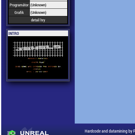
Programátor
(Unknown)
Grafik
(Unknown)
detail hry
INTRO
Hardcode and datamining by 