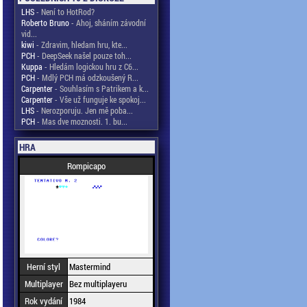
LHS
- Není to HotRod?
Roberto Bruno
- Ahoj, sháním závodní
vid...
kiwi
- Zdravim, hledam hru, kte...
PCH
- DeepSeek našel pouze toh...
Kuppa
- Hledám logickou hru z C6...
PCH
- Mdlý PCH má odzkoušený R...
Carpenter
- Souhlasím s Patrikem a k...
Carpenter
- Vše už funguje ke spokoj...
LHS
- Nerozporuju. Jen mě poba...
PCH
- Mas dve moznosti. 1. bu...
HRA
Rompicapo
Herní styl
Mastermind
Multiplayer
Bez multiplayeru
Rok vydání
1984