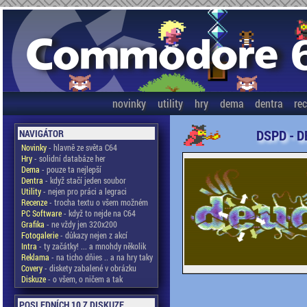
novinky
utility
hry
dema
dentra
re
DSPD - D
NAVIGÁTOR
Novinky
- hlavně ze světa C64
Hry
- solidní databáze her
Dema
- pouze ta nejlepší
Dentra
- když stačí jeden soubor
Utility
- nejen pro práci a legraci
Recenze
- trocha textu o všem možném
PC Software
- když to nejde na C64
Grafika
- ne vždy jen 320x200
Fotogalerie
- důkazy nejen z akcí
Intra
- ty začátky! ... a mnohdy několik
Reklama
- na ticho dňies .. a na hry taky
Covery
- diskety zabalené v obrázku
Diskuze
- o všem, o ničem a tak
POSLEDNÍCH 10 Z DISKUZE