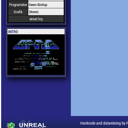
Programátor
Owen Bishop
Grafik
(None)
detail hry
INTRO
Hardcode and datamining by 