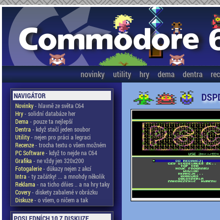
novinky
utility
hry
dema
dentra
re
DSPD
NAVIGÁTOR
Novinky
- hlavně ze světa C64
Hry
- solidní databáze her
Dema
- pouze ta nejlepší
Dentra
- když stačí jeden soubor
Utility
- nejen pro práci a legraci
Recenze
- trocha textu o všem možném
PC Software
- když to nejde na C64
Grafika
- ne vždy jen 320x200
Fotogalerie
- důkazy nejen z akcí
Intra
- ty začátky! ... a mnohdy několik
Reklama
- na ticho dňies .. a na hry taky
Covery
- diskety zabalené v obrázku
Diskuze
- o všem, o ničem a tak
POSLEDNÍCH 10 Z DISKUZE