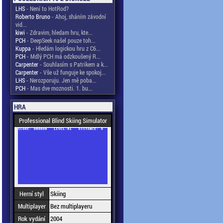
LHS
- Není to HotRod?
Roberto Bruno
- Ahoj, sháním závodní
vid...
kiwi
- Zdravim, hledam hru, kte...
PCH
- DeepSeek našel pouze toh...
Kuppa
- Hledám logickou hru z C6...
PCH
- Mdlý PCH má odzkoušený R...
Carpenter
- Souhlasím s Patrikem a k...
Carpenter
- Vše už funguje ke spokoj...
LHS
- Nerozporuju. Jen mě poba...
PCH
- Mas dve moznosti. 1. bu...
HRA
Professional Blind Skiing Simulator
Herní styl
Skiing
Multiplayer
Bez multiplayeru
Rok vydání
2004