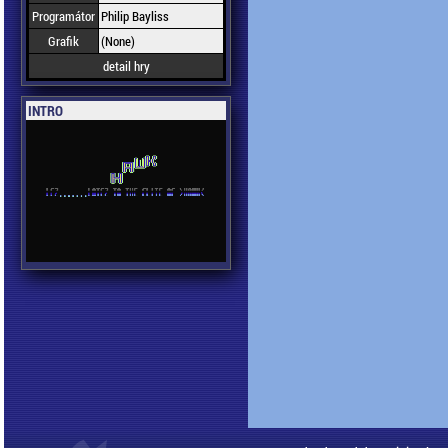
Programátor
Philip Bayliss
Grafik
(None)
detail hry
INTRO