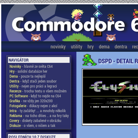
novinky
utility
hry
dema
dentra
re
DSPD - DETAIL 
NAVIGÁTOR
Novinky
- hlavně ze světa C64
Hry
- solidní databáze her
Dema
- pouze ta nejlepší
Dentra
- když stačí jeden soubor
Utility
- nejen pro práci a legraci
Recenze
- trocha textu o všem možném
PC Software
- když to nejde na C64
Grafika
- ne vždy jen 320x200
Fotogalerie
- důkazy nejen z akcí
Intra
- ty začátky! ... a mnohdy několik
Reklama
- na ticho dňies .. a na hry taky
Covery
- diskety zabalené v obrázku
Diskuze
- o všem, o ničem a tak
POSLEDNÍCH 10 Z DISKUZE