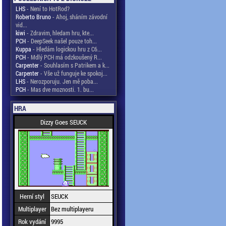
LHS
- Není to HotRod?
Roberto Bruno
- Ahoj, sháním závodní
vid...
kiwi
- Zdravim, hledam hru, kte...
PCH
- DeepSeek našel pouze toh...
Kuppa
- Hledám logickou hru z C6...
PCH
- Mdlý PCH má odzkoušený R...
Carpenter
- Souhlasím s Patrikem a k...
Carpenter
- Vše už funguje ke spokoj...
LHS
- Nerozporuju. Jen mě poba...
PCH
- Mas dve moznosti. 1. bu...
HRA
Dizzy Goes SEUCK
Herní styl
SEUCK
Multiplayer
Bez multiplayeru
Rok vydání
9995