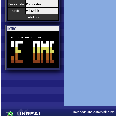
Programátor
Chris Yates
Grafik
Wil Smith
detail hry
INTRO
Hardcode and datamining by 