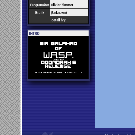
Programátor
Olivier Zimmer
Grafik
(Unknown)
detail hry
INTRO