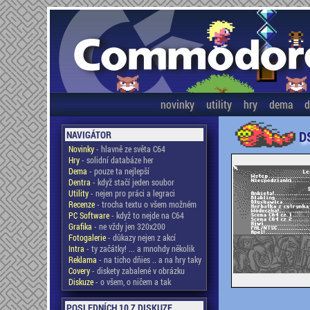
novinky
utility
hry
dema
d
D
NAVIGÁTOR
Novinky
- hlavně ze světa C64
Hry
- solidní databáze her
Dema
- pouze ta nejlepší
Dentra
- když stačí jeden soubor
Utility
- nejen pro práci a legraci
Recenze
- trocha textu o všem možném
PC Software
- když to nejde na C64
Grafika
- ne vždy jen 320x200
Fotogalerie
- důkazy nejen z akcí
Intra
- ty začátky! ... a mnohdy několik
Reklama
- na ticho dňies .. a na hry taky
Covery
- diskety zabalené v obrázku
Diskuze
- o všem, o ničem a tak
POSLEDNÍCH 10 Z DISKUZE