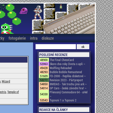
zky
fotogalerie
intra
diskuze
POSLEDNÍ RECENZE
48900
The Final ChessCard
52063
Skoro dva roky života s apli ~
49428
Wolfling Reloaded
48293
Bubble Bobble Remastered
51609
FD-2000 - Replika disketové ~
53272
Revision 2023 - Pártyreport
e
,
Wizard
54850
8MIDAS - Tak trochu jiná ark ~
54014
GP Cars - česká závodní hra! ~
eotris
,
Temple of
Přenosný Commodore 64 - uHel
54330
~
53543
Tupouni 1 a Tupouni 2
REAKCE NA ČLÁNKY