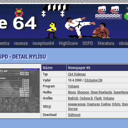
entra
recenze
inception64
HighScore
DSPD
literatura
obrá
SPD - DETAIL RYLÍSU
Název
Newspaper #6
Typ
C64 Diskmag
Vydal
10.4.2000 /
EXclusive ON
Program
Volcano
Hudba
Moog
,
Shogoon
,
Steve Rowlands
,
SuperNois
Grafika
Bedrich
,
Cyclone B
,
Flash
,
Volcano
Appearances
,
Creatures
,
Eveline
,
Orbits
,
Ster
SID(y)
Sorrow
Download
Stáhnout