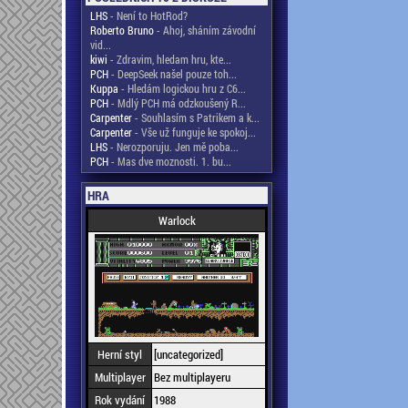
LHS
- Není to HotRod?
Roberto Bruno
- Ahoj, sháním závodní
vid...
kiwi
- Zdravim, hledam hru, kte...
PCH
- DeepSeek našel pouze toh...
Kuppa
- Hledám logickou hru z C6...
PCH
- Mdlý PCH má odzkoušený R...
Carpenter
- Souhlasím s Patrikem a k...
Carpenter
- Vše už funguje ke spokoj...
LHS
- Nerozporuju. Jen mě poba...
PCH
- Mas dve moznosti. 1. bu...
HRA
Warlock
Herní styl
[uncategorized]
Multiplayer
Bez multiplayeru
Rok vydání
1988