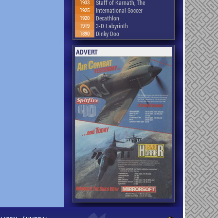
1933
Staff of Karnath, The
1925
International Soccer
1920
Decathlon
1919
3-D Labyrinth
1890
Dinky Doo
ADVERT