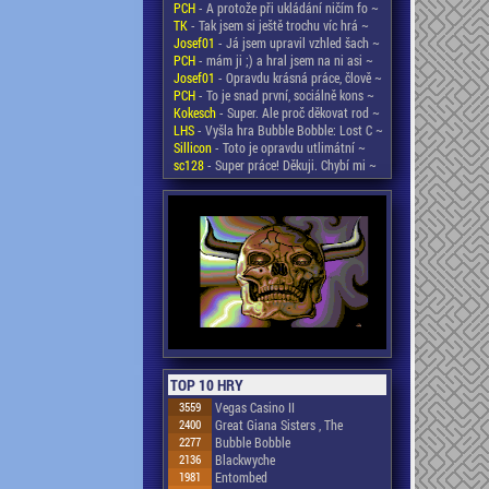
PCH
- A protože při ukládání ničím fo ~
TK
- Tak jsem si ještě trochu víc hrá ~
Josef01
- Já jsem upravil vzhled šach ~
PCH
- mám ji ;) a hral jsem na ni asi ~
Josef01
- Opravdu krásná práce, člově ~
PCH
- To je snad první, sociálně kons ~
Kokesch
- Super. Ale proč děkovat rod ~
LHS
- Vyšla hra Bubble Bobble: Lost C ~
Sillicon
- Toto je opravdu utlimátní ~
sc128
- Super práce! Děkuji. Chybí mi ~
TOP 10 HRY
3559
Vegas Casino II
2400
Great Giana Sisters , The
2277
Bubble Bobble
2136
Blackwyche
1981
Entombed