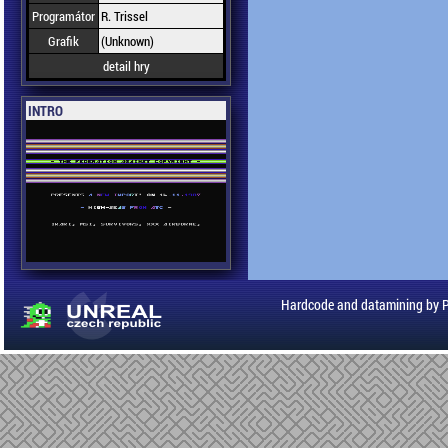
Programátor
R. Trissel
Grafik
(Unknown)
detail hry
INTRO
Hardcode and datamining by 