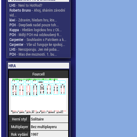
LHS
- Není to HotRod?
Roberto Bruno
- Ahoj, sháním závodní
vid...
kiwi
- Zdravim, hledam hru, kte...
PCH
- DeepSeek našel pouze toh...
Kuppa
- Hledám logickou hru z C6...
PCH
- Mdlý PCH má odzkoušený R...
Carpenter
- Souhlasím s Patrikem a k...
Carpenter
- Vše už funguje ke spokoj...
LHS
- Nerozporuju. Jen mě poba...
PCH
- Mas dve moznosti. 1. bu...
HRA
Fourcell
Herní styl
Solitaire
Multiplayer
Bez multiplayeru
Rok vydání
1997