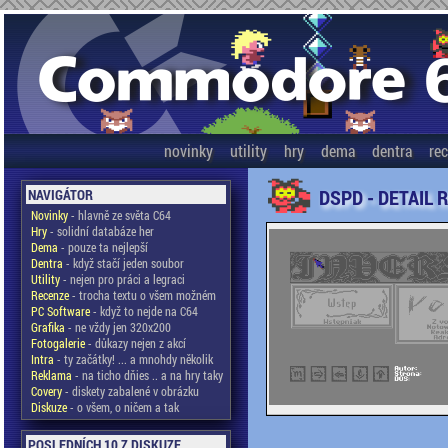
novinky
utility
hry
dema
dentra
re
DSPD - DETAIL 
NAVIGÁTOR
Novinky
- hlavně ze světa C64
Hry
- solidní databáze her
Dema
- pouze ta nejlepší
Dentra
- když stačí jeden soubor
Utility
- nejen pro práci a legraci
Recenze
- trocha textu o všem možném
PC Software
- když to nejde na C64
Grafika
- ne vždy jen 320x200
Fotogalerie
- důkazy nejen z akcí
Intra
- ty začátky! ... a mnohdy několik
Reklama
- na ticho dňies .. a na hry taky
Covery
- diskety zabalené v obrázku
Diskuze
- o všem, o ničem a tak
POSLEDNÍCH 10 Z DISKUZE