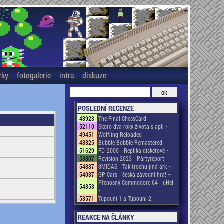
zky
fotogalerie
intra
diskuze
POSLEDNÍ RECENZE
48923
The Final ChessCard
52110
Skoro dva roky života s apli ~
49451
Wolfling Reloaded
48325
Bubble Bobble Remastered
51629
FD-2000 - Replika disketové ~
53307
Revision 2023 - Pártyreport
54887
8MIDAS - Tak trochu jiná ark ~
54037
GP Cars - česká závodní hra! ~
Přenosný Commodore 64 - uHel
54353
~
53571
Tupouni 1 a Tupouni 2
REAKCE NA ČLÁNKY