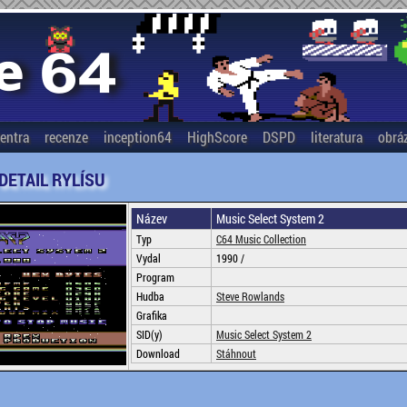
entra
recenze
inception64
HighScore
DSPD
literatura
obrá
 DETAIL RYLÍSU
Název
Music Select System 2
Typ
C64 Music Collection
Vydal
1990 /
Program
Hudba
Steve Rowlands
Grafika
SID(y)
Music Select System 2
Download
Stáhnout