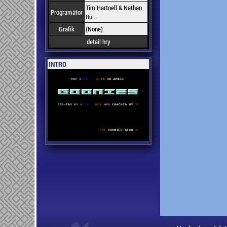
Tim Hartnell & Nathan
Programátor
Bu...
Grafik
(None)
detail hry
INTRO