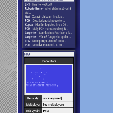
LHS
- Není to HotRod?
Roberto Bruno
- Ahoj, sháním závodní
vid...
kiwi
- Zdravim, hledam hru, kte...
PCH
- DeepSeek našel pouze toh...
Kuppa
- Hledám logickou hru z C6...
PCH
- Mdlý PCH má odzkoušený R...
Carpenter
- Souhlasím s Patrikem a k...
Carpenter
- Vše už funguje ke spokoj...
LHS
- Nerozporuju. Jen mě poba...
PCH
- Mas dve moznosti. 1. bu...
HRA
Idaho Stars
Herní styl
[uncategorized]
Multiplayer
Bez multiplayeru
Rok vydání
1983