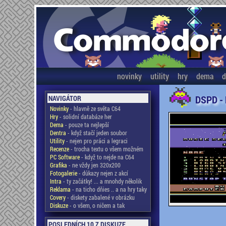
novinky
utility
hry
dema
d
DSPD -
NAVIGÁTOR
Novinky
- hlavně ze světa C64
Hry
- solidní databáze her
Dema
- pouze ta nejlepší
Dentra
- když stačí jeden soubor
Utility
- nejen pro práci a legraci
Recenze
- trocha textu o všem možném
PC Software
- když to nejde na C64
Grafika
- ne vždy jen 320x200
Fotogalerie
- důkazy nejen z akcí
Intra
- ty začátky! ... a mnohdy několik
Reklama
- na ticho dňies .. a na hry taky
Covery
- diskety zabalené v obrázku
Diskuze
- o všem, o ničem a tak
POSLEDNÍCH 10 Z DISKUZE