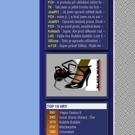
PCH
- A protože při ukládání ničím fo ~
TK
- Tak jsem si ještě trochu víc hrá ~
Josef01
- Já jsem upravil vzhled šach ~
PCH
- mám ji ;) a hral jsem na ni asi ~
Josef01
- Opravdu krásná práce, člově ~
PCH
- To je snad první, sociálně kons ~
Kokesch
- Super. Ale proč děkovat rod ~
LHS
- Vyšla hra Bubble Bobble: Lost C ~
Sillicon
- Toto je opravdu utlimátní ~
sc128
- Super práce! Děkuji. Chybí mi ~
TOP 10 HRY
3561
Vegas Casino II
2402
Great Giana Sisters , The
2278
Bubble Bobble
2137
Blackwyche
1983
Entombed