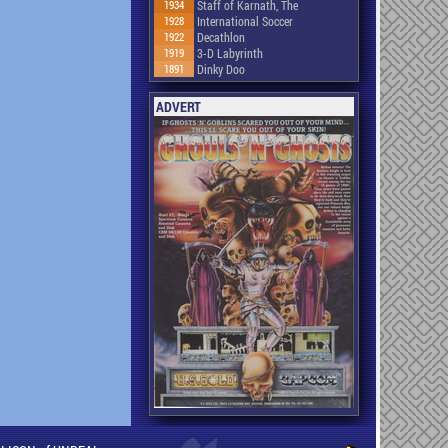
1934
Staff of Karnath, The
1928
International Soccer
1922
Decathlon
1919
3-D Labyrinth
1891
Dinky Doo
ADVERT