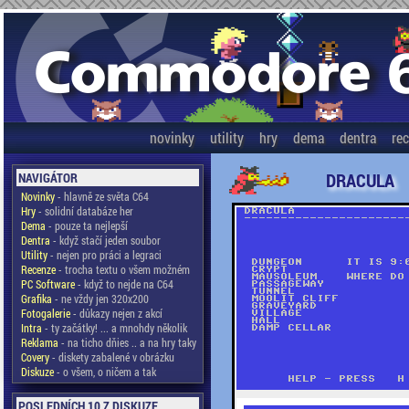
novinky
utility
hry
dema
dentra
re
DRACULA
NAVIGÁTOR
Novinky
- hlavně ze světa C64
Hry
- solidní databáze her
Dema
- pouze ta nejlepší
Dentra
- když stačí jeden soubor
Utility
- nejen pro práci a legraci
Recenze
- trocha textu o všem možném
PC Software
- když to nejde na C64
Grafika
- ne vždy jen 320x200
Fotogalerie
- důkazy nejen z akcí
Intra
- ty začátky! ... a mnohdy několik
Reklama
- na ticho dňies .. a na hry taky
Covery
- diskety zabalené v obrázku
Diskuze
- o všem, o ničem a tak
POSLEDNÍCH 10 Z DISKUZE