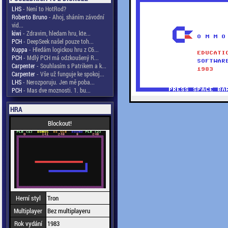
LHS
- Není to HotRod?
Roberto Bruno
- Ahoj, sháním závodní
vid...
kiwi
- Zdravim, hledam hru, kte...
PCH
- DeepSeek našel pouze toh...
Kuppa
- Hledám logickou hru z C6...
PCH
- Mdlý PCH má odzkoušený R...
Carpenter
- Souhlasím s Patrikem a k...
Carpenter
- Vše už funguje ke spokoj...
LHS
- Nerozporuju. Jen mě poba...
PCH
- Mas dve moznosti. 1. bu...
HRA
Blockout!
Herní styl
Tron
Multiplayer
Bez multiplayeru
Rok vydání
1983