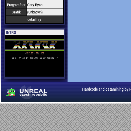
Programátor
Gary Ryan
Grafik
(Unknown)
detail hry
INTRO
Hardcode and datamining by 