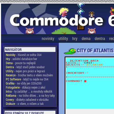
novinky
utility
hry
dema
dentra
re
CITY OF ATLANTIS
NAVIGÁTOR
Novinky
- hlavně ze světa C64
Hry
- solidní databáze her
Dema
- pouze ta nejlepší
Dentra
- když stačí jeden soubor
Utility
- nejen pro práci a legraci
Recenze
- trocha textu o všem možném
PC Software
- když to nejde na C64
Grafika
- ne vždy jen 320x200
Fotogalerie
- důkazy nejen z akcí
Intra
- ty začátky! ... a mnohdy několik
Reklama
- na ticho dňies .. a na hry taky
Covery
- diskety zabalené v obrázku
Diskuze
- o všem, o ničem a tak
POSLEDNÍCH 10 Z DISKUZE