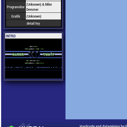
(Unknown) & Mike
Programátor
Demmer
Grafik
(Unknown)
detail hry
INTRO
Hardcode and datamining by 