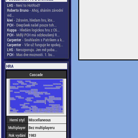
LHS
- Není to HotRod?
Roberto Bruno
- Ahoj, sháním závodní
vid...
kiwi
- Zdravim, hledam hru, kte...
PCH
- DeepSeek našel pouze toh...
Kuppa
- Hledám logickou hru z C6...
PCH
- Mdlý PCH má odzkoušený R...
Carpenter
- Souhlasím s Patrikem a k...
Carpenter
- Vše už funguje ke spokoj...
LHS
- Nerozporuju. Jen mě poba...
PCH
- Mas dve moznosti. 1. bu...
HRA
Cascade
Herní styl
Miscellaneous
Multiplayer
Bez multiplayeru
Rok vydání
1983