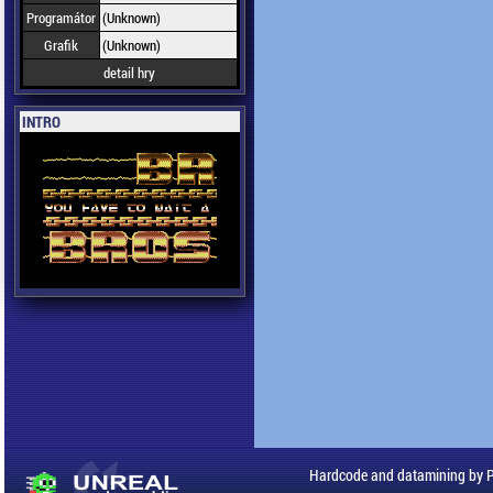
Programátor
(Unknown)
Grafik
(Unknown)
detail hry
INTRO
Hardcode and datamining by 