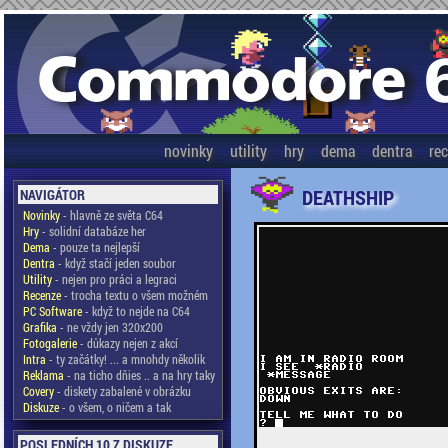
novinky
utility
hry
dema
dentra
re
DEATHSHIP
NAVIGÁTOR
Novinky
- hlavně ze světa C64
Hry
- solidní databáze her
Dema
- pouze ta nejlepší
Dentra
- když stačí jeden soubor
Utility
- nejen pro práci a legraci
Recenze
- trocha textu o všem možném
PC Software
- když to nejde na C64
Grafika
- ne vždy jen 320x200
Fotogalerie
- důkazy nejen z akcí
Intra
- ty začátky! ... a mnohdy několik
Reklama
- na ticho dňies .. a na hry taky
Covery
- diskety zabalené v obrázku
Diskuze
- o všem, o ničem a tak
POSLEDNÍCH 10 Z DISKUZE