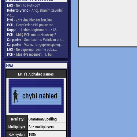
LHS
- Není to HotRod?
Roberto Bruno
- Ahoj, sháním závodní
vid...
kiwi
- Zdravim, hledam hru, kte...
PCH
- DeepSeek našel pouze toh...
Kuppa
- Hledám logickou hru z C6...
PCH
- Mdlý PCH má odzkoušený R...
Carpenter
- Souhlasím s Patrikem a k...
Carpenter
- Vše už funguje ke spokoj...
LHS
- Nerozporuju. Jen mě poba...
PCH
- Mas dve moznosti. 1. bu...
HRA
Mr. T's Alphabet Games
Herní styl
Grammar/Spelling
Multiplayer
Bez multiplayeru
Rok vydání
1985