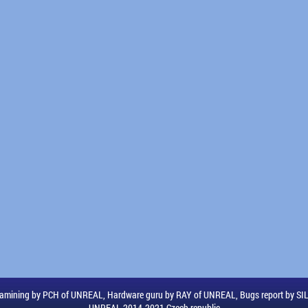
amining by PCH of UNREAL, Hardware guru by RAY of UNREAL, Bugs report by S
UNREAL 2014-2021 Czech republic