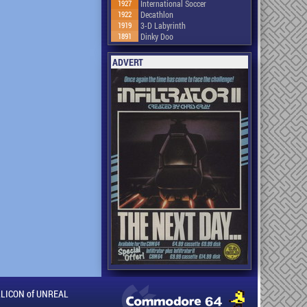
1927
International Soccer
1922
Decathlon
1919
3-D Labyrinth
1891
Dinky Doo
ADVERT
ILLICON of UNREAL