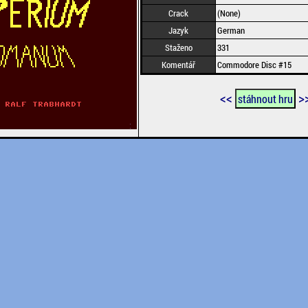
Crack
(None)
Jazyk
German
Staženo
331
Komentář
Commodore Disc #15
<<
>
stáhnout hru