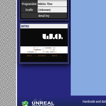
Programátor
Miklós Tihor
Grafik
(Unknown)
detail hry
INTRO
Hardcode and dat