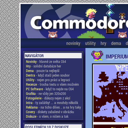
novinky
utility
hry
dema
d
IMPERIU
NAVIGÁTOR
Novinky
- hlavně ze světa C64
Hry
- solidní databáze her
Dema
- pouze ta nejlepší
Dentra
- když stačí jeden soubor
Utility
- nejen pro práci a legraci
Recenze
- trocha textu o všem možném
PC Software
- když to nejde na C64
Grafika
- ne vždy jen 320x200
Fotogalerie
- důkazy nejen z akcí
Intra
- ty začátky! ... a mnohdy několik
Reklama
- na ticho dňies .. a na hry taky
Covery
- diskety zabalené v obrázku
Diskuze
- o všem, o ničem a tak
POSLEDNÍCH 10 Z DISKUZE