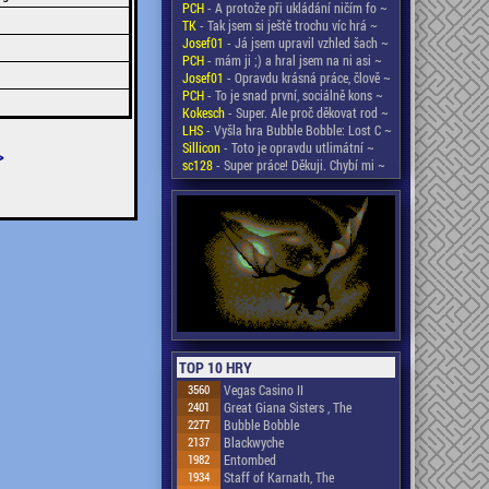
PCH
- A protože při ukládání ničím fo ~
TK
- Tak jsem si ještě trochu víc hrá ~
Josef01
- Já jsem upravil vzhled šach ~
PCH
- mám ji ;) a hral jsem na ni asi ~
Josef01
- Opravdu krásná práce, člově ~
PCH
- To je snad první, sociálně kons ~
Kokesch
- Super. Ale proč děkovat rod ~
LHS
- Vyšla hra Bubble Bobble: Lost C ~
Sillicon
- Toto je opravdu utlimátní ~
>
sc128
- Super práce! Děkuji. Chybí mi ~
TOP 10 HRY
3560
Vegas Casino II
2401
Great Giana Sisters , The
2277
Bubble Bobble
2137
Blackwyche
1982
Entombed
1934
Staff of Karnath, The