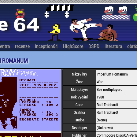
entra
recenze
inception64
HighScore
DSPD
literatura
obrá
M ROMANUM
Název hry
Imperium Romanum
Žánr
War
Multiplayer
Bez multiplayeru
Rok vydání
1988
Code
Ralf Trabhardt
Grafika
Ralf Trabhardt
Hudba
(None)
Developer
(Unknown)
Publisher
Commodore Disc/CA-Ver