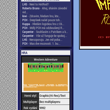
LHS
- Není to HotRod?
Roberto Bruno
- Ahoj, sháním závodní
vid...
kiwi
- Zdravim, hledam hru, kte...
PCH
- DeepSeek našel pouze toh...
Kuppa
- Hledám logickou hru z C6...
PCH
- Mdlý PCH má odzkoušený R...
Carpenter
- Souhlasím s Patrikem a k...
Carpenter
- Vše už funguje ke spokoj...
LHS
- Nerozporuju. Jen mě poba...
PCH
- Mas dve moznosti. 1. bu...
HRA
Western Adventure
Herní styl
Graphic(Hi-Res)/Text
Multiplayer
Bez multiplayeru
Rok vydání
9992