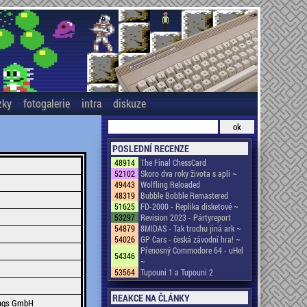
zky
fotogalerie
intra
diskuze
POSLEDNÍ RECENZE
48914
The Final ChessCard
52102
Skoro dva roky života s apli ~
49443
Wolfling Reloaded
48319
Bubble Bobble Remastered
51625
FD-2000 - Replika disketové ~
53297
Revision 2023 - Pártyreport
54879
8MIDAS - Tak trochu jiná ark ~
54026
GP Cars - česká závodní hra! ~
Přenosný Commodore 64 - uHel
54346
~
53564
Tupouni 1 a Tupouni 2
REAKCE NA ČLÁNKY
lags GmbH