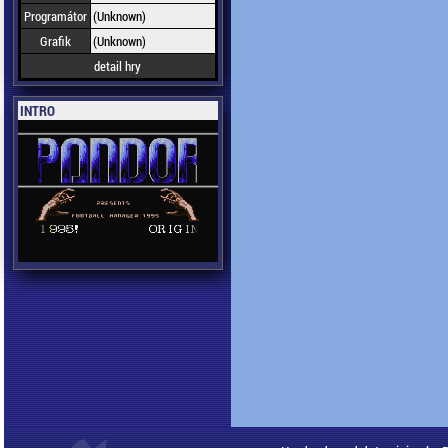
Programátor
(Unknown)
Grafik
(Unknown)
detail hry
INTRO