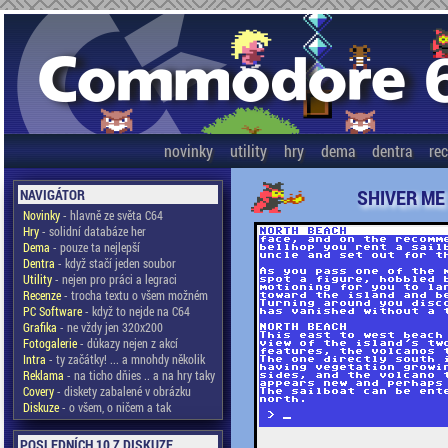
novinky
utility
hry
dema
dentra
re
SHIVER ME
NAVIGÁTOR
Novinky
- hlavně ze světa C64
Hry
- solidní databáze her
Dema
- pouze ta nejlepší
Dentra
- když stačí jeden soubor
Utility
- nejen pro práci a legraci
Recenze
- trocha textu o všem možném
PC Software
- když to nejde na C64
Grafika
- ne vždy jen 320x200
Fotogalerie
- důkazy nejen z akcí
Intra
- ty začátky! ... a mnohdy několik
Reklama
- na ticho dňies .. a na hry taky
Covery
- diskety zabalené v obrázku
Diskuze
- o všem, o ničem a tak
POSLEDNÍCH 10 Z DISKUZE