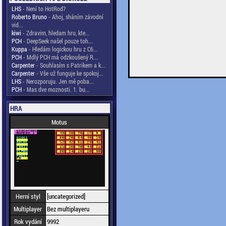
LHS
- Není to HotRod?
Roberto Bruno
- Ahoj, sháním závodní
vid...
kiwi
- Zdravim, hledam hru, kte...
PCH
- DeepSeek našel pouze toh...
Kuppa
- Hledám logickou hru z C6...
PCH
- Mdlý PCH má odzkoušený R...
Carpenter
- Souhlasím s Patrikem a k...
Carpenter
- Vše už funguje ke spokoj...
LHS
- Nerozporuju. Jen mě poba...
PCH
- Mas dve moznosti. 1. bu...
HRA
Motus
Herní styl
[uncategorized]
Multiplayer
Bez multiplayeru
Rok vydání
9992