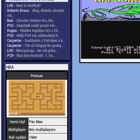
LHS
- Není to HotRod?
Roberto Bruno
- Ahoj, sháním závodní
vid...
kiwi
- Zdravim, hledam hru, kte...
PCH
- DeepSeek našel pouze toh...
Kuppa
- Hledám logickou hru z C6...
PCH
- Mdlý PCH má odzkoušený R...
Carpenter
- Souhlasím s Patrikem a k...
Carpenter
- Vše už funguje ke spokoj...
LHS
- Nerozporuju. Jen mě poba...
PCH
- Mas dve moznosti. 1. bu...
HRA
Petman
Herní styl
Pac Man
Multiplayer
Bez multiplayeru
Rok vydání
1984