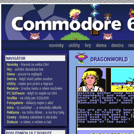
novinky
utility
hry
dema
dentra
re
DRAGONWORLD
NAVIGÁTOR
Novinky
- hlavně ze světa C64
Hry
- solidní databáze her
Dema
- pouze ta nejlepší
Dentra
- když stačí jeden soubor
Utility
- nejen pro práci a legraci
Recenze
- trocha textu o všem možném
PC Software
- když to nejde na C64
Grafika
- ne vždy jen 320x200
Fotogalerie
- důkazy nejen z akcí
Intra
- ty začátky! ... a mnohdy několik
Reklama
- na ticho dňies .. a na hry taky
Covery
- diskety zabalené v obrázku
Diskuze
- o všem, o ničem a tak
POSLEDNÍCH 10 Z DISKUZE