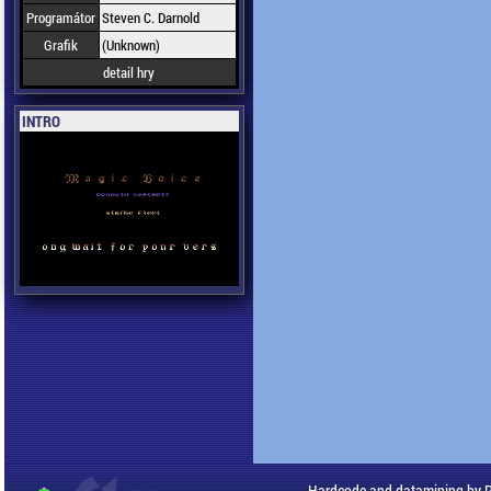
Programátor
Steven C. Darnold
Grafik
(Unknown)
detail hry
INTRO
Hardcode and datamining by 