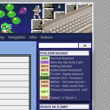
zky
fotogalerie
intra
diskuze
POSLEDNÍ RECENZE
48885
The Final ChessCard
52055
Skoro dva roky života s apli ~
49415
Wolfling Reloaded
48275
Bubble Bobble Remastered
51602
FD-2000 - Replika disketové ~
53258
Revision 2023 - Pártyreport
54843
8MIDAS - Tak trochu jiná ark ~
54009
GP Cars - česká závodní hra! ~
Přenosný Commodore 64 - uHel
54317
~
53531
Tupouni 1 a Tupouni 2
REAKCE NA ČLÁNKY