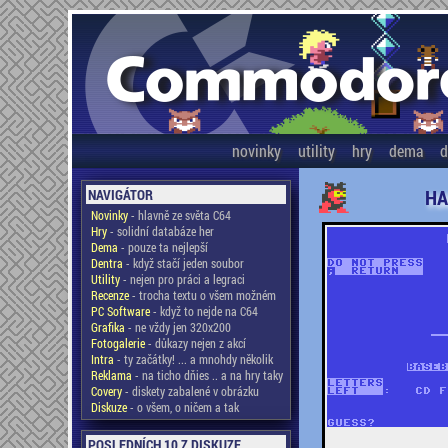
novinky
utility
hry
dema
d
HA
NAVIGÁTOR
Novinky
- hlavně ze světa C64
Hry
- solidní databáze her
Dema
- pouze ta nejlepší
Dentra
- když stačí jeden soubor
Utility
- nejen pro práci a legraci
Recenze
- trocha textu o všem možném
PC Software
- když to nejde na C64
Grafika
- ne vždy jen 320x200
Fotogalerie
- důkazy nejen z akcí
Intra
- ty začátky! ... a mnohdy několik
Reklama
- na ticho dňies .. a na hry taky
Covery
- diskety zabalené v obrázku
Diskuze
- o všem, o ničem a tak
POSLEDNÍCH 10 Z DISKUZE