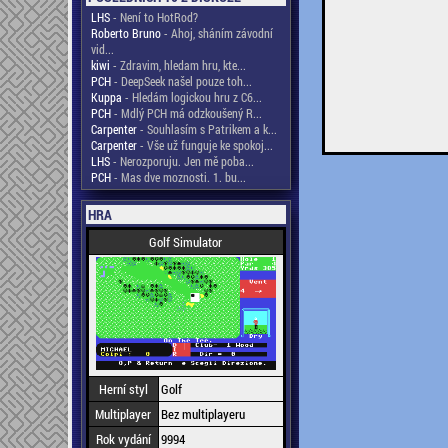
LHS
- Není to HotRod?
Roberto Bruno
- Ahoj, sháním závodní
vid...
kiwi
- Zdravim, hledam hru, kte...
PCH
- DeepSeek našel pouze toh...
Kuppa
- Hledám logickou hru z C6...
PCH
- Mdlý PCH má odzkoušený R...
Carpenter
- Souhlasím s Patrikem a k...
Carpenter
- Vše už funguje ke spokoj...
LHS
- Nerozporuju. Jen mě poba...
PCH
- Mas dve moznosti. 1. bu...
HRA
Golf Simulator
Herní styl
Golf
Multiplayer
Bez multiplayeru
Rok vydání
9994