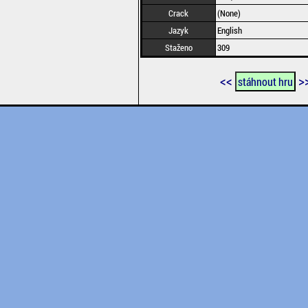
Crack
(None)
Jazyk
English
Staženo
309
<<
>
stáhnout hru