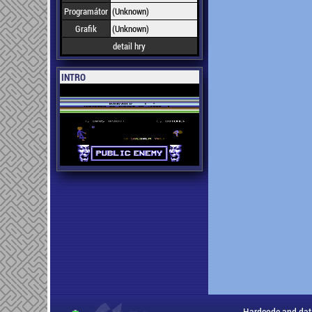
Programátor
(Unknown)
Grafik
(Unknown)
detail hry
INTRO
Hardcode and dat