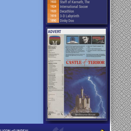
1933
Staff of Karnath, The
1924
International Soccer
1920
Decathlon
1919
3-D Labyrinth
1890
Dinky Doo
ADVERT
ILLICON of UNREAL