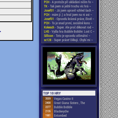
PCH
- A protože při ukládání ničím fo ~
TK
- Tak jsem si ještě trochu víc hrá ~
Josef01
- Já jsem upravil vzhled šach ~
PCH
- mám ji ;) a hral jsem na ni asi ~
Josef01
- Opravdu krásná práce, člově ~
PCH
- To je snad první, sociálně kons ~
Kokesch
- Super. Ale proč děkovat rod ~
>
LHS
- Vyšla hra Bubble Bobble: Lost C ~
Sillicon
- Toto je opravdu utlimátní ~
sc128
- Super práce! Děkuji. Chybí mi ~
TOP 10 HRY
3559
Vegas Casino II
2400
Great Giana Sisters , The
2277
Bubble Bobble
2135
Blackwyche
1981
Entombed