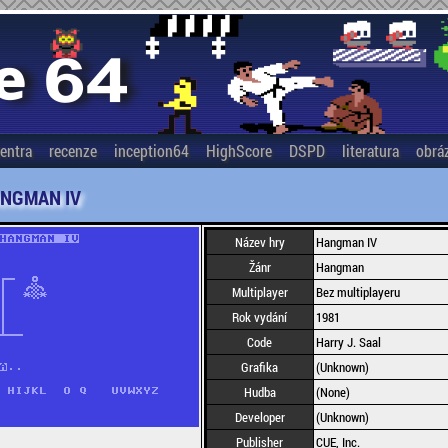
entra
recenze
inception64
HighScore
DSPD
literatura
obrá
NGMAN IV
Název hry
Hangman IV
Žánr
Hangman
Multiplayer
Bez multiplayeru
Rok vydání
1981
Code
Harry J. Saal
Grafika
(Unknown)
Hudba
(None)
Developer
(Unknown)
Publisher
CUE, Inc.