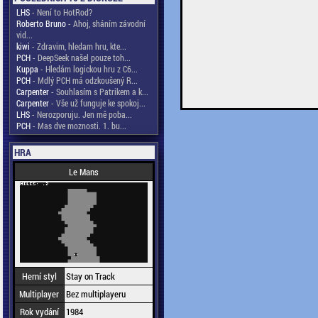
LHS
- Není to HotRod?
Roberto Bruno
- Ahoj, sháním závodní
vid...
kiwi
- Zdravim, hledam hru, kte...
PCH
- DeepSeek našel pouze toh...
Kuppa
- Hledám logickou hru z C6...
PCH
- Mdlý PCH má odzkoušený R...
Carpenter
- Souhlasím s Patrikem a k...
Carpenter
- Vše už funguje ke spokoj...
LHS
- Nerozporuju. Jen mě poba...
PCH
- Mas dve moznosti. 1. bu...
HRA
Le Mans
Herní styl
Stay on Track
Multiplayer
Bez multiplayeru
Rok vydání
1984