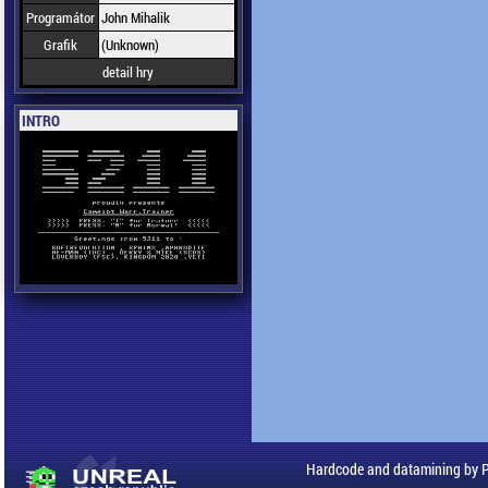
Programátor
John Mihalik
Grafik
(Unknown)
detail hry
INTRO
Hardcode and datamining by 