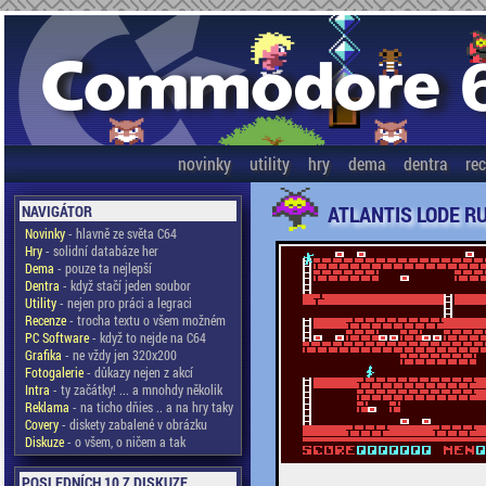
novinky
utility
hry
dema
dentra
re
ATLANTIS LODE R
NAVIGÁTOR
Novinky
- hlavně ze světa C64
Hry
- solidní databáze her
Dema
- pouze ta nejlepší
Dentra
- když stačí jeden soubor
Utility
- nejen pro práci a legraci
Recenze
- trocha textu o všem možném
PC Software
- když to nejde na C64
Grafika
- ne vždy jen 320x200
Fotogalerie
- důkazy nejen z akcí
Intra
- ty začátky! ... a mnohdy několik
Reklama
- na ticho dňies .. a na hry taky
Covery
- diskety zabalené v obrázku
Diskuze
- o všem, o ničem a tak
POSLEDNÍCH 10 Z DISKUZE