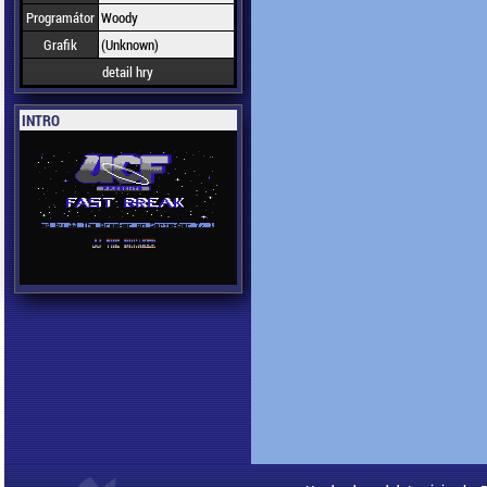
Programátor
Woody
Grafik
(Unknown)
detail hry
INTRO