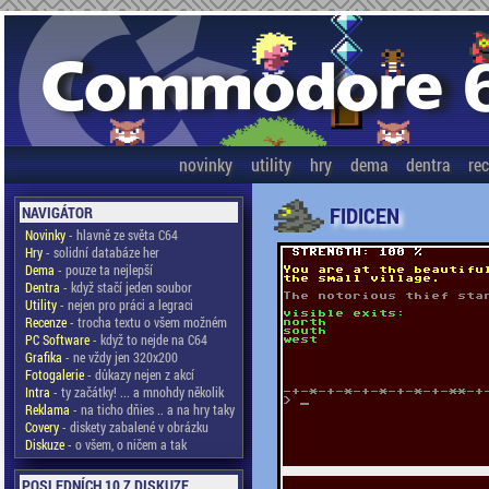
novinky
utility
hry
dema
dentra
re
FIDICEN
NAVIGÁTOR
Novinky
- hlavně ze světa C64
Hry
- solidní databáze her
Dema
- pouze ta nejlepší
Dentra
- když stačí jeden soubor
Utility
- nejen pro práci a legraci
Recenze
- trocha textu o všem možném
PC Software
- když to nejde na C64
Grafika
- ne vždy jen 320x200
Fotogalerie
- důkazy nejen z akcí
Intra
- ty začátky! ... a mnohdy několik
Reklama
- na ticho dňies .. a na hry taky
Covery
- diskety zabalené v obrázku
Diskuze
- o všem, o ničem a tak
POSLEDNÍCH 10 Z DISKUZE