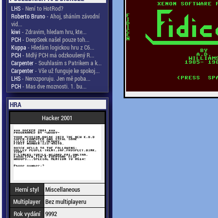
LHS
- Není to HotRod?
Roberto Bruno
- Ahoj, sháním závodní
vid...
kiwi
- Zdravim, hledam hru, kte...
PCH
- DeepSeek našel pouze toh...
Kuppa
- Hledám logickou hru z C6...
PCH
- Mdlý PCH má odzkoušený R...
Carpenter
- Souhlasím s Patrikem a k...
Carpenter
- Vše už funguje ke spokoj...
LHS
- Nerozporuju. Jen mě poba...
PCH
- Mas dve moznosti. 1. bu...
HRA
Hacker 2001
Herní styl
Miscellaneous
Multiplayer
Bez multiplayeru
Rok vydání
9992