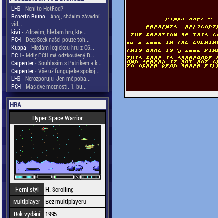
LHS
- Není to HotRod?
Roberto Bruno
- Ahoj, sháním závodní
vid...
kiwi
- Zdravim, hledam hru, kte...
PCH
- DeepSeek našel pouze toh...
Kuppa
- Hledám logickou hru z C6...
PCH
- Mdlý PCH má odzkoušený R...
Carpenter
- Souhlasím s Patrikem a k...
Carpenter
- Vše už funguje ke spokoj...
LHS
- Nerozporuju. Jen mě poba...
PCH
- Mas dve moznosti. 1. bu...
HRA
Hyper Space Warrior
Herní styl
H. Scrolling
Multiplayer
Bez multiplayeru
Rok vydání
1995