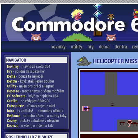
novinky
utility
hry
dema
dentra
re
HELICOPTER MISSI
NAVIGÁTOR
Novinky
- hlavně ze světa C64
Hry
- solidní databáze her
Dema
- pouze ta nejlepší
Dentra
- když stačí jeden soubor
Utility
- nejen pro práci a legraci
Recenze
- trocha textu o všem možném
PC Software
- když to nejde na C64
Grafika
- ne vždy jen 320x200
Fotogalerie
- důkazy nejen z akcí
Intra
- ty začátky! ... a mnohdy několik
Reklama
- na ticho dňies .. a na hry taky
Covery
- diskety zabalené v obrázku
Diskuze
- o všem, o ničem a tak
POSLEDNÍCH 10 Z DISKUZE