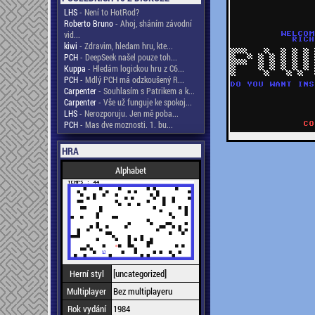
LHS
- Není to HotRod?
Roberto Bruno
- Ahoj, sháním závodní
vid...
kiwi
- Zdravim, hledam hru, kte...
PCH
- DeepSeek našel pouze toh...
Kuppa
- Hledám logickou hru z C6...
PCH
- Mdlý PCH má odzkoušený R...
Carpenter
- Souhlasím s Patrikem a k...
Carpenter
- Vše už funguje ke spokoj...
LHS
- Nerozporuju. Jen mě poba...
PCH
- Mas dve moznosti. 1. bu...
HRA
Alphabet
Herní styl
[uncategorized]
Multiplayer
Bez multiplayeru
Rok vydání
1984