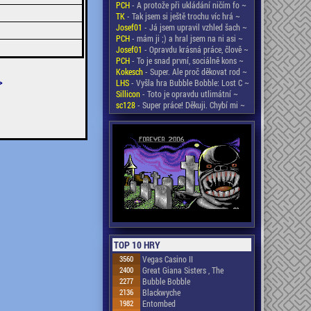
PCH
- A protože při ukládání ničím fo ~
TK
- Tak jsem si ještě trochu víc hrá ~
Josef01
- Já jsem upravil vzhled šach ~
PCH
- mám ji ;) a hral jsem na ni asi ~
Josef01
- Opravdu krásná práce, člově ~
PCH
- To je snad první, sociálně kons ~
Kokesch
- Super. Ale proč děkovat rod ~
>
LHS
- Vyšla hra Bubble Bobble: Lost C ~
Sillicon
- Toto je opravdu utlimátní ~
sc128
- Super práce! Děkuji. Chybí mi ~
TOP 10 HRY
3560
Vegas Casino II
2400
Great Giana Sisters , The
2277
Bubble Bobble
2136
Blackwyche
1982
Entombed