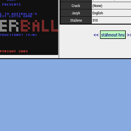
Crack
(None)
Jazyk
English
Staženo
310
<<
>
stáhnout hru