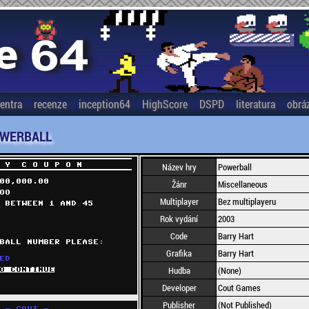
entra
recenze
inception64
HighScore
DSPD
literatura
obrá
WERBALL
Název hry
Powerball
Žánr
Miscellaneous
Multiplayer
Bez multiplayeru
Rok vydání
2003
Code
Barry Hart
Grafika
Barry Hart
Hudba
(None)
Developer
Cout Games
Publisher
(Not Published)