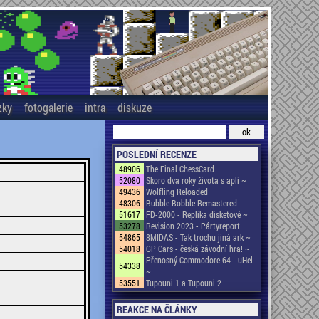
zky
fotogalerie
intra
diskuze
POSLEDNÍ RECENZE
48906
The Final ChessCard
52080
Skoro dva roky života s apli ~
49436
Wolfling Reloaded
48306
Bubble Bobble Remastered
51617
FD-2000 - Replika disketové ~
53278
Revision 2023 - Pártyreport
54865
8MIDAS - Tak trochu jiná ark ~
54018
GP Cars - česká závodní hra! ~
Přenosný Commodore 64 - uHel
54338
~
53551
Tupouni 1 a Tupouni 2
REAKCE NA ČLÁNKY