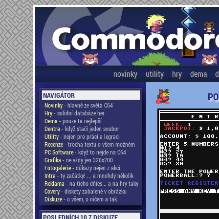
novinky
utility
hry
dema
d
PO
NAVIGÁTOR
Novinky
- hlavně ze světa C64
Hry
- solidní databáze her
Dema
- pouze ta nejlepší
Dentra
- když stačí jeden soubor
Utility
- nejen pro práci a legraci
Recenze
- trocha textu o všem možném
PC Software
- když to nejde na C64
Grafika
- ne vždy jen 320x200
Fotogalerie
- důkazy nejen z akcí
Intra
- ty začátky! ... a mnohdy několik
Reklama
- na ticho dňies .. a na hry taky
Covery
- diskety zabalené v obrázku
Diskuze
- o všem, o ničem a tak
POSLEDNÍCH 10 Z DISKUZE