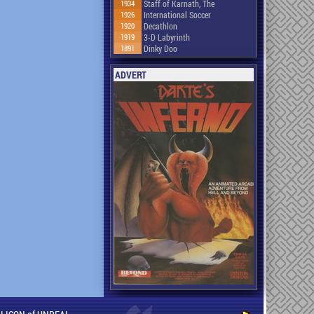
1934
Staff of Karnath, The
1926
International Soccer
1920
Decathlon
1919
3-D Labyrinth
1891
Dinky Doo
ADVERT