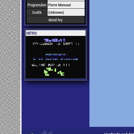
Programátor
Pierre Monsaut
Grafik
(Unknown)
detail hry
INTRO