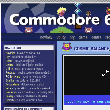
novinky
utility
hry
dema
dentra
re
COSMIC BALANCE,
NAVIGÁTOR
Novinky
- hlavně ze světa C64
Hry
- solidní databáze her
Dema
- pouze ta nejlepší
Dentra
- když stačí jeden soubor
Utility
- nejen pro práci a legraci
Recenze
- trocha textu o všem možném
PC Software
- když to nejde na C64
Grafika
- ne vždy jen 320x200
Fotogalerie
- důkazy nejen z akcí
Intra
- ty začátky! ... a mnohdy několik
Reklama
- na ticho dňies .. a na hry taky
Covery
- diskety zabalené v obrázku
Diskuze
- o všem, o ničem a tak
POSLEDNÍCH 10 Z DISKUZE