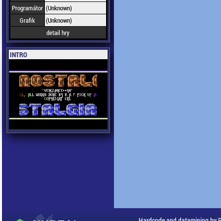
Programátor
(Unknown)
Grafik
(Unknown)
detail hry
INTRO
Hardcode and datamining by 