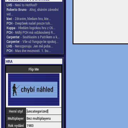
LHS
- Není to HotRod?
Roberto Bruno
- Ahoj, sháním závodní
vid...
kiwi
- Zdravim, hledam hru, kte...
PCH
- DeepSeek našel pouze toh...
Kuppa
- Hledám logickou hru z C6...
PCH
- Mdlý PCH má odzkoušený R...
Carpenter
- Souhlasím s Patrikem a k...
Carpenter
- Vše už funguje ke spokoj...
LHS
- Nerozporuju. Jen mě poba...
PCH
- Mas dve moznosti. 1. bu...
HRA
Flip Me
Herní styl
[uncategorized]
Multiplayer
Bez multiplayeru
Rok vydání
1983