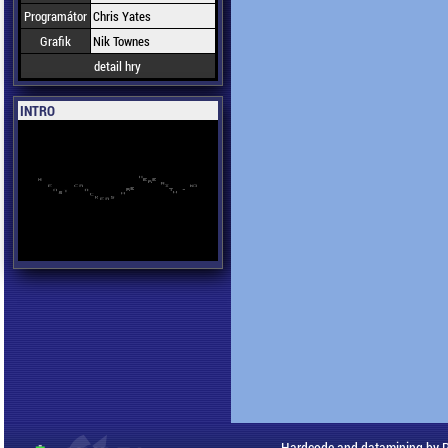
Programátor
Chris Yates
Grafik
Nik Townes
detail hry
INTRO
Hardcode and datamining by 