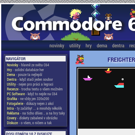
novinky
utility
hry
dema
dentra
re
FREIGHTER
NAVIGÁTOR
Novinky
- hlavně ze světa C64
Hry
- solidní databáze her
Dema
- pouze ta nejlepší
Dentra
- když stačí jeden soubor
Utility
- nejen pro práci a legraci
Recenze
- trocha textu o všem možném
PC Software
- když to nejde na C64
Grafika
- ne vždy jen 320x200
Fotogalerie
- důkazy nejen z akcí
Intra
- ty začátky! ... a mnohdy několik
Reklama
- na ticho dňies .. a na hry taky
Covery
- diskety zabalené v obrázku
Diskuze
- o všem, o ničem a tak
POSLEDNÍCH 10 Z DISKUZE