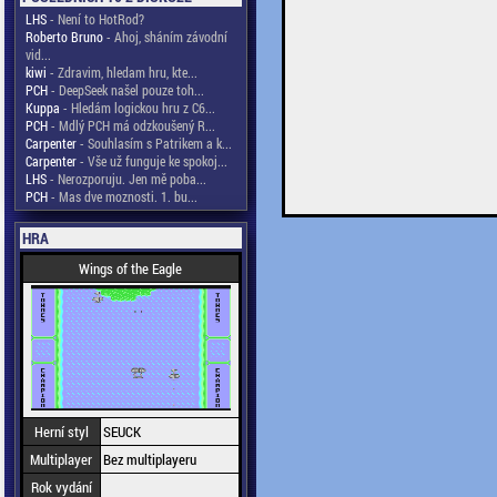
LHS
- Není to HotRod?
Roberto Bruno
- Ahoj, sháním závodní
vid...
kiwi
- Zdravim, hledam hru, kte...
PCH
- DeepSeek našel pouze toh...
Kuppa
- Hledám logickou hru z C6...
PCH
- Mdlý PCH má odzkoušený R...
Carpenter
- Souhlasím s Patrikem a k...
Carpenter
- Vše už funguje ke spokoj...
LHS
- Nerozporuju. Jen mě poba...
PCH
- Mas dve moznosti. 1. bu...
HRA
Wings of the Eagle
Herní styl
SEUCK
Multiplayer
Bez multiplayeru
Rok vydání