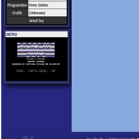
Programátor
Peter Diehm
Grafik
(Unknown)
detail hry
INTRO