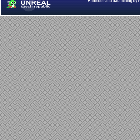
Hardcode and datamining by 