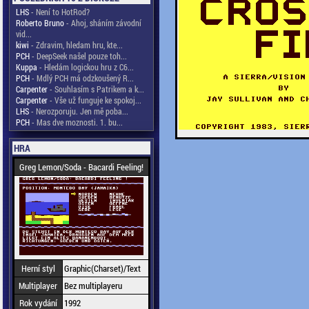
LHS
- Není to HotRod?
Roberto Bruno
- Ahoj, sháním závodní
vid...
kiwi
- Zdravim, hledam hru, kte...
PCH
- DeepSeek našel pouze toh...
Kuppa
- Hledám logickou hru z C6...
PCH
- Mdlý PCH má odzkoušený R...
Carpenter
- Souhlasím s Patrikem a k...
Carpenter
- Vše už funguje ke spokoj...
LHS
- Nerozporuju. Jen mě poba...
PCH
- Mas dve moznosti. 1. bu...
HRA
Greg Lemon/Soda - Bacardi Feeling!
Herní styl
Graphic(Charset)/Text
Multiplayer
Bez multiplayeru
Rok vydání
1992