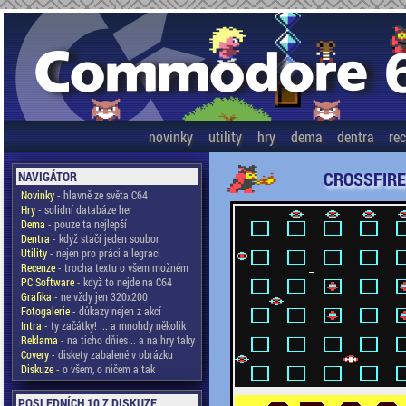
novinky
utility
hry
dema
dentra
re
CROSSFIRE
NAVIGÁTOR
Novinky
- hlavně ze světa C64
Hry
- solidní databáze her
Dema
- pouze ta nejlepší
Dentra
- když stačí jeden soubor
Utility
- nejen pro práci a legraci
Recenze
- trocha textu o všem možném
PC Software
- když to nejde na C64
Grafika
- ne vždy jen 320x200
Fotogalerie
- důkazy nejen z akcí
Intra
- ty začátky! ... a mnohdy několik
Reklama
- na ticho dňies .. a na hry taky
Covery
- diskety zabalené v obrázku
Diskuze
- o všem, o ničem a tak
POSLEDNÍCH 10 Z DISKUZE