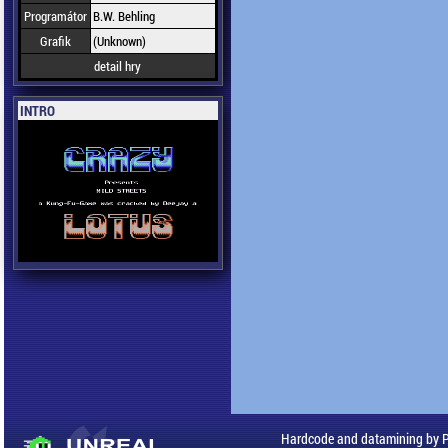
Programátor
B.W. Behling
Grafik
(Unknown)
detail hry
INTRO
Hardcode and datamining by 