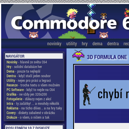
novinky
utility
hry
dema
dentra
re
3D FORMULA ONE
NAVIGÁTOR
Novinky
- hlavně ze světa C64
Hry
- solidní databáze her
Dema
- pouze ta nejlepší
Dentra
- když stačí jeden soubor
Utility
- nejen pro práci a legraci
Recenze
- trocha textu o všem možném
PC Software
- když to nejde na C64
Grafika
- ne vždy jen 320x200
Fotogalerie
- důkazy nejen z akcí
Intra
- ty začátky! ... a mnohdy několik
Reklama
- na ticho dňies .. a na hry taky
Covery
- diskety zabalené v obrázku
Diskuze
- o všem, o ničem a tak
POSLEDNÍCH 10 Z DISKUZE