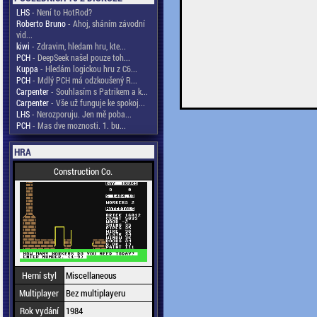
LHS
- Není to HotRod?
Roberto Bruno
- Ahoj, sháním závodní
vid...
kiwi
- Zdravim, hledam hru, kte...
PCH
- DeepSeek našel pouze toh...
Kuppa
- Hledám logickou hru z C6...
PCH
- Mdlý PCH má odzkoušený R...
Carpenter
- Souhlasím s Patrikem a k...
Carpenter
- Vše už funguje ke spokoj...
LHS
- Nerozporuju. Jen mě poba...
PCH
- Mas dve moznosti. 1. bu...
HRA
Construction Co.
Herní styl
Miscellaneous
Multiplayer
Bez multiplayeru
Rok vydání
1984