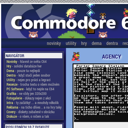
novinky
utility
hry
dema
dentra
re
AGENCY
NAVIGÁTOR
Novinky
- hlavně ze světa C64
Hry
- solidní databáze her
Dema
- pouze ta nejlepší
Dentra
- když stačí jeden soubor
Utility
- nejen pro práci a legraci
Recenze
- trocha textu o všem možném
PC Software
- když to nejde na C64
Grafika
- ne vždy jen 320x200
Fotogalerie
- důkazy nejen z akcí
Intra
- ty začátky! ... a mnohdy několik
Reklama
- na ticho dňies .. a na hry taky
Covery
- diskety zabalené v obrázku
Diskuze
- o všem, o ničem a tak
POSLEDNÍCH 10 Z DISKUZE