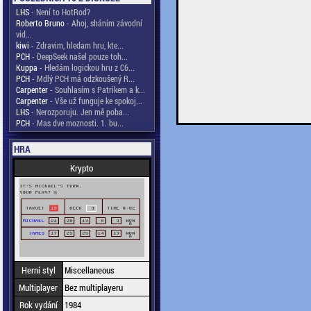
LHS
- Není to HotRod?
Roberto Bruno
- Ahoj, sháním závodní
vid...
kiwi
- Zdravim, hledam hru, kte...
PCH
- DeepSeek našel pouze toh...
Kuppa
- Hledám logickou hru z C6...
PCH
- Mdlý PCH má odzkoušený R...
Carpenter
- Souhlasím s Patrikem a k...
Carpenter
- Vše už funguje ke spokoj...
LHS
- Nerozporuju. Jen mě poba...
PCH
- Mas dve moznosti. 1. bu...
HRA
Krypto
Herní styl
Miscellaneous
Multiplayer
Bez multiplayeru
Rok vydání
1984