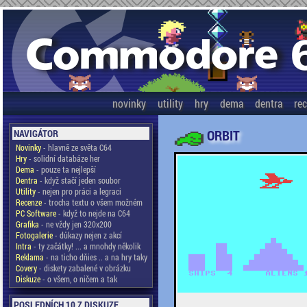
novinky
utility
hry
dema
dentra
re
ORBIT
NAVIGÁTOR
Novinky
- hlavně ze světa C64
Hry
- solidní databáze her
Dema
- pouze ta nejlepší
Dentra
- když stačí jeden soubor
Utility
- nejen pro práci a legraci
Recenze
- trocha textu o všem možném
PC Software
- když to nejde na C64
Grafika
- ne vždy jen 320x200
Fotogalerie
- důkazy nejen z akcí
Intra
- ty začátky! ... a mnohdy několik
Reklama
- na ticho dňies .. a na hry taky
Covery
- diskety zabalené v obrázku
Diskuze
- o všem, o ničem a tak
POSLEDNÍCH 10 Z DISKUZE