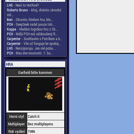
LHS
- Není to HotRod?
Roberto Bruno
- Ahoj, sháním závodní
vid...
kiwi
- Zdravim, hledam hru, kte...
PCH
- DeepSeek našel pouze toh...
Kuppa
- Hledám logickou hru z C6...
PCH
- Mdlý PCH má odzkoušený R...
Carpenter
- Souhlasím s Patrikem a k...
Carpenter
- Vše už funguje ke spokoj...
LHS
- Nerozporuju. Jen mě poba...
PCH
- Mas dve moznosti. 1. bu...
HRA
Garfield bitte kommen
Herní styl
Catch it
Multiplayer
Bez multiplayeru
Rok vydání
1986