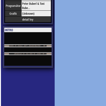
Peter Buberl & Toni
Programátor
Bube...
Grafik
(Unknown)
detail hry
INTRO