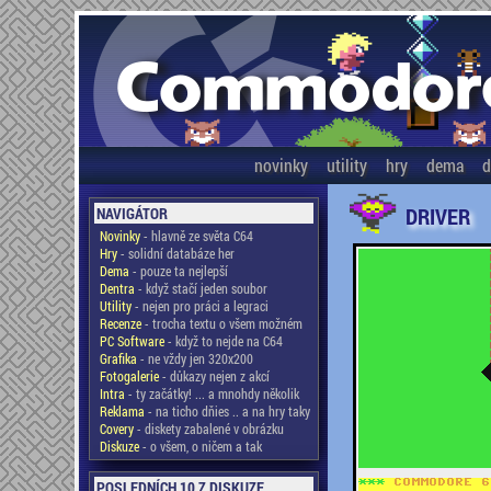
novinky
utility
hry
dema
d
DRIVER
NAVIGÁTOR
Novinky
- hlavně ze světa C64
Hry
- solidní databáze her
Dema
- pouze ta nejlepší
Dentra
- když stačí jeden soubor
Utility
- nejen pro práci a legraci
Recenze
- trocha textu o všem možném
PC Software
- když to nejde na C64
Grafika
- ne vždy jen 320x200
Fotogalerie
- důkazy nejen z akcí
Intra
- ty začátky! ... a mnohdy několik
Reklama
- na ticho dňies .. a na hry taky
Covery
- diskety zabalené v obrázku
Diskuze
- o všem, o ničem a tak
POSLEDNÍCH 10 Z DISKUZE