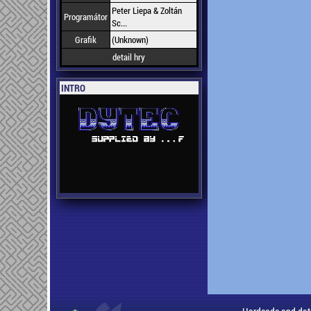
Peter Liepa & Zoltán
Programátor
Sc...
Grafik
(Unknown)
detail hry
INTRO