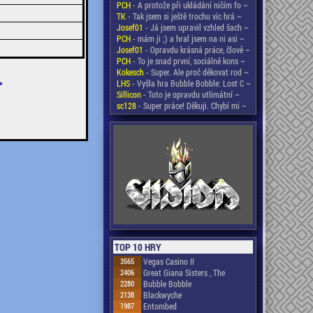
PCH
- A protože při ukládání ničím fo ~
TK
- Tak jsem si ještě trochu víc hrá ~
Josef01
- Já jsem upravil vzhled šach ~
PCH
- mám ji ;) a hral jsem na ni asi ~
Josef01
- Opravdu krásná práce, člově ~
PCH
- To je snad první, sociálně kons ~
Kokesch
- Super. Ale proč děkovat rod ~
>
LHS
- Vyšla hra Bubble Bobble: Lost C ~
Sillicon
- Toto je opravdu utlimátní ~
sc128
- Super práce! Děkuji. Chybí mi ~
TOP 10 HRY
3565
Vegas Casino II
2406
Great Giana Sisters , The
2280
Bubble Bobble
2138
Blackwyche
1987
Entombed