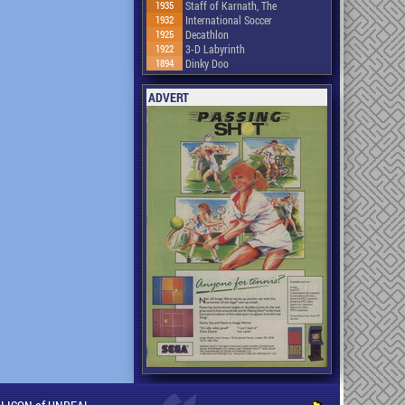
1935
Staff of Karnath, The
1932
International Soccer
1925
Decathlon
1922
3-D Labyrinth
1894
Dinky Doo
ADVERT