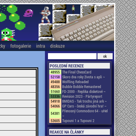
zky
fotogalerie
intra
diskuze
POSLEDNÍ RECENZE
48955
The Final ChessCard
52158
Skoro dva roky života s apli ~
49488
Wolfling Reloaded
48356
Bubble Bobble Remastered
51660
FD-2000 - Replika disketové ~
53336
Revision 2023 - Pártyreport
54918
8MIDAS - Tak trochu jiná ark ~
54066
GP Cars - česká závodní hra! ~
Přenosný Commodore 64 - uHel
54381
~
53605
Tupouni 1 a Tupouni 2
REAKCE NA ČLÁNKY