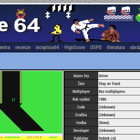
entra
recenze
inception64
HighScore
DSPD
literatura
obrá
Název hry
Driver
Žánr
Stay on Track
Multiplayer
Bez multiplayeru
Rok vydání
1986
Code
(Unknown)
Grafika
(Unknown)
Hudba
(None)
Developer
(Unknown)
Publisher
Robtek Ltd.