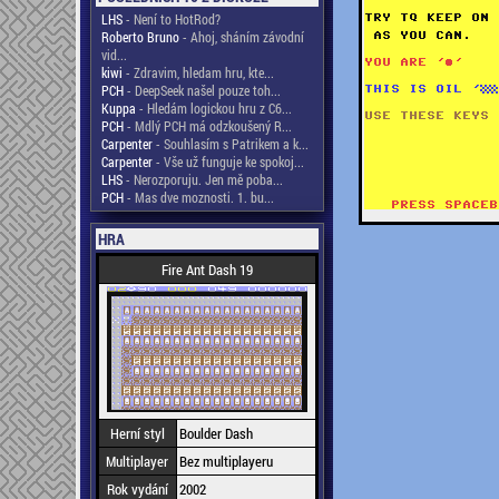
LHS
- Není to HotRod?
Roberto Bruno
- Ahoj, sháním závodní
vid...
kiwi
- Zdravim, hledam hru, kte...
PCH
- DeepSeek našel pouze toh...
Kuppa
- Hledám logickou hru z C6...
PCH
- Mdlý PCH má odzkoušený R...
Carpenter
- Souhlasím s Patrikem a k...
Carpenter
- Vše už funguje ke spokoj...
LHS
- Nerozporuju. Jen mě poba...
PCH
- Mas dve moznosti. 1. bu...
HRA
Fire Ant Dash 19
Herní styl
Boulder Dash
Multiplayer
Bez multiplayeru
Rok vydání
2002