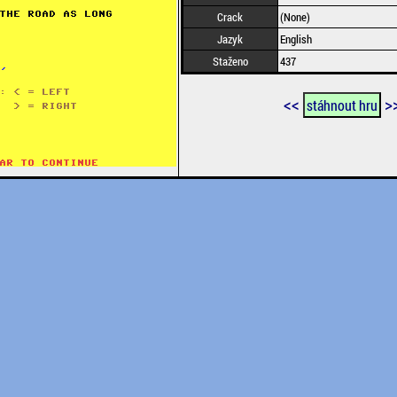
Crack
(None)
Jazyk
English
Staženo
437
<<
>
stáhnout hru