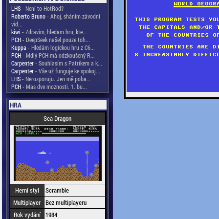
LHS
- Není to HotRod?
Roberto Bruno
- Ahoj, sháním závodní
vid...
kiwi
- Zdravim, hledam hru, kte...
PCH
- DeepSeek našel pouze toh...
Kuppa
- Hledám logickou hru z C6...
PCH
- Mdlý PCH má odzkoušený R...
Carpenter
- Souhlasím s Patrikem a k...
Carpenter
- Vše už funguje ke spokoj...
LHS
- Nerozporuju. Jen mě poba...
PCH
- Mas dve moznosti. 1. bu...
HRA
Sea Dragon
Herní styl
Scramble
Multiplayer
Bez multiplayeru
Rok vydání
1984