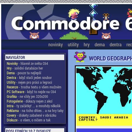
novinky
utility
hry
dema
dentra
re
WORLD GEOGRAP
NAVIGÁTOR
Novinky
- hlavně ze světa C64
Hry
- solidní databáze her
Dema
- pouze ta nejlepší
Dentra
- když stačí jeden soubor
Utility
- nejen pro práci a legraci
Recenze
- trocha textu o všem možném
PC Software
- když to nejde na C64
Grafika
- ne vždy jen 320x200
Fotogalerie
- důkazy nejen z akcí
Intra
- ty začátky! ... a mnohdy několik
Reklama
- na ticho dňies .. a na hry taky
Covery
- diskety zabalené v obrázku
Diskuze
- o všem, o ničem a tak
POSLEDNÍCH 10 Z DISKUZE