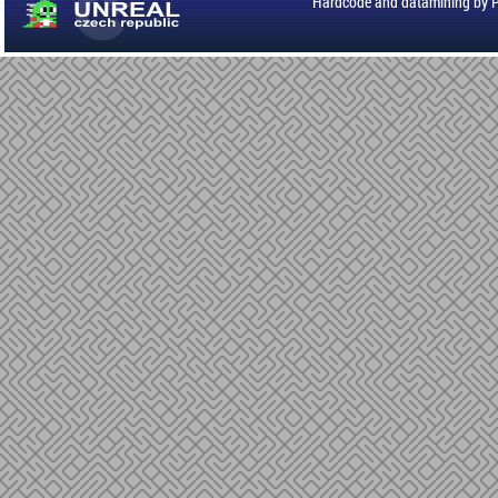
Hardcode and datamining by 