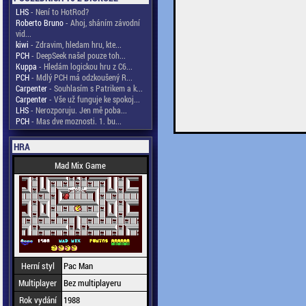
LHS
- Není to HotRod?
Roberto Bruno
- Ahoj, sháním závodní
vid...
kiwi
- Zdravim, hledam hru, kte...
PCH
- DeepSeek našel pouze toh...
Kuppa
- Hledám logickou hru z C6...
PCH
- Mdlý PCH má odzkoušený R...
Carpenter
- Souhlasím s Patrikem a k...
Carpenter
- Vše už funguje ke spokoj...
LHS
- Nerozporuju. Jen mě poba...
PCH
- Mas dve moznosti. 1. bu...
HRA
Mad Mix Game
Herní styl
Pac Man
Multiplayer
Bez multiplayeru
Rok vydání
1988