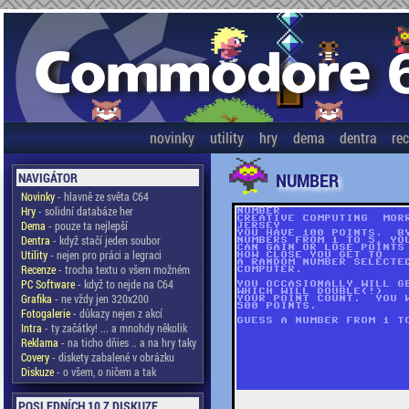
novinky
utility
hry
dema
dentra
re
NUMBER
NAVIGÁTOR
Novinky
- hlavně ze světa C64
Hry
- solidní databáze her
Dema
- pouze ta nejlepší
Dentra
- když stačí jeden soubor
Utility
- nejen pro práci a legraci
Recenze
- trocha textu o všem možném
PC Software
- když to nejde na C64
Grafika
- ne vždy jen 320x200
Fotogalerie
- důkazy nejen z akcí
Intra
- ty začátky! ... a mnohdy několik
Reklama
- na ticho dňies .. a na hry taky
Covery
- diskety zabalené v obrázku
Diskuze
- o všem, o ničem a tak
POSLEDNÍCH 10 Z DISKUZE