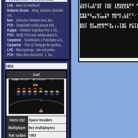
LHS
- Není to HotRod?
Roberto Bruno
- Ahoj, sháním závodní
vid...
kiwi
- Zdravim, hledam hru, kte...
PCH
- DeepSeek našel pouze toh...
Kuppa
- Hledám logickou hru z C6...
PCH
- Mdlý PCH má odzkoušený R...
Carpenter
- Souhlasím s Patrikem a k...
Carpenter
- Vše už funguje ke spokoj...
LHS
- Nerozporuju. Jen mě poba...
PCH
- Mas dve moznosti. 1. bu...
HRA
Gorf
Herní styl
Space Invaders
Multiplayer
Bez multiplayeru
Rok vydání
1983