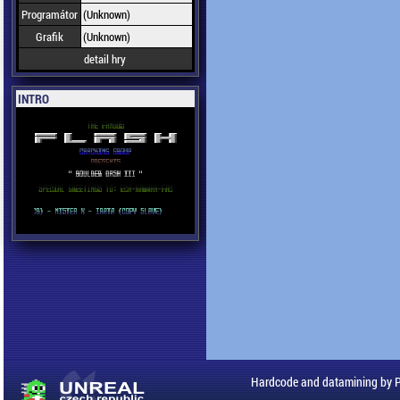
Programátor
(Unknown)
Grafik
(Unknown)
detail hry
INTRO
Hardcode and datamining by 