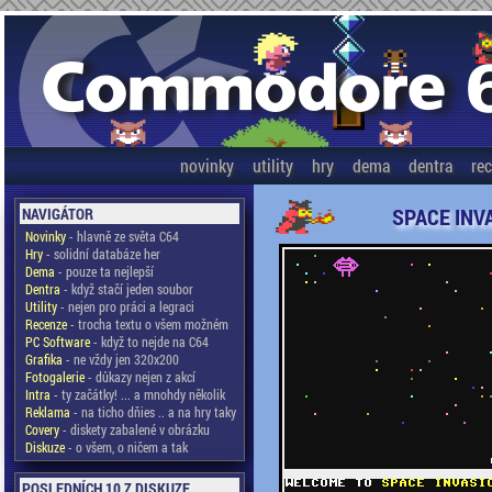
novinky
utility
hry
dema
dentra
re
SPACE INV
NAVIGÁTOR
Novinky
- hlavně ze světa C64
Hry
- solidní databáze her
Dema
- pouze ta nejlepší
Dentra
- když stačí jeden soubor
Utility
- nejen pro práci a legraci
Recenze
- trocha textu o všem možném
PC Software
- když to nejde na C64
Grafika
- ne vždy jen 320x200
Fotogalerie
- důkazy nejen z akcí
Intra
- ty začátky! ... a mnohdy několik
Reklama
- na ticho dňies .. a na hry taky
Covery
- diskety zabalené v obrázku
Diskuze
- o všem, o ničem a tak
POSLEDNÍCH 10 Z DISKUZE