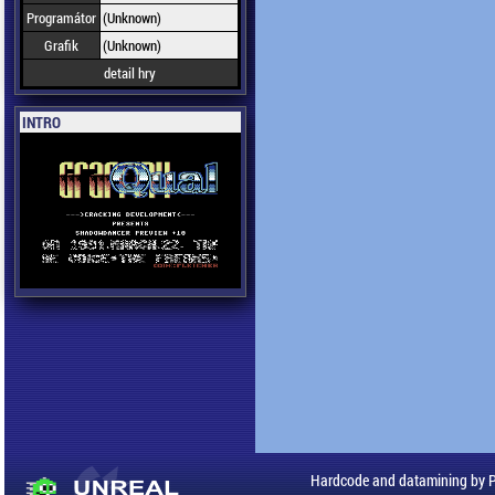
Programátor
(Unknown)
Grafik
(Unknown)
detail hry
INTRO
Hardcode and datamining by 