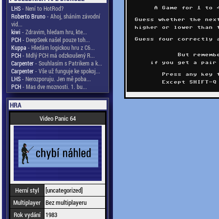
LHS
- Není to HotRod?
Roberto Bruno
- Ahoj, sháním závodní
vid...
kiwi
- Zdravim, hledam hru, kte...
PCH
- DeepSeek našel pouze toh...
Kuppa
- Hledám logickou hru z C6...
PCH
- Mdlý PCH má odzkoušený R...
Carpenter
- Souhlasím s Patrikem a k...
Carpenter
- Vše už funguje ke spokoj...
LHS
- Nerozporuju. Jen mě poba...
PCH
- Mas dve moznosti. 1. bu...
HRA
Video Panic 64
Herní styl
[uncategorized]
Multiplayer
Bez multiplayeru
Rok vydání
1983