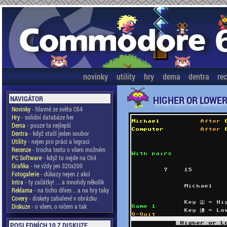
novinky
utility
hry
dema
dentra
re
HIGHER OR LOWE
NAVIGÁTOR
Novinky
- hlavně ze světa C64
Hry
- solidní databáze her
Dema
- pouze ta nejlepší
Dentra
- když stačí jeden soubor
Utility
- nejen pro práci a legraci
Recenze
- trocha textu o všem možném
PC Software
- když to nejde na C64
Grafika
- ne vždy jen 320x200
Fotogalerie
- důkazy nejen z akcí
Intra
- ty začátky! ... a mnohdy několik
Reklama
- na ticho dňies .. a na hry taky
Covery
- diskety zabalené v obrázku
Diskuze
- o všem, o ničem a tak
POSLEDNÍCH 10 Z DISKUZE