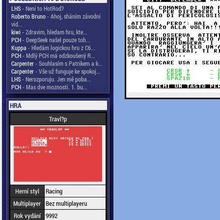
LHS
- Není to HotRod?
Roberto Bruno
- Ahoj, sháním závodní
vid...
kiwi
- Zdravim, hledam hru, kte...
PCH
- DeepSeek našel pouze toh...
Kuppa
- Hledám logickou hru z C6...
PCH
- Mdlý PCH má odzkoušený R...
Carpenter
- Souhlasím s Patrikem a k...
Carpenter
- Vše už funguje ke spokoj...
LHS
- Nerozporuju. Jen mě poba...
PCH
- Mas dve moznosti. 1. bu...
HRA
Travl?p
Herní styl
Racing
Multiplayer
Bez multiplayeru
Rok vydání
9992