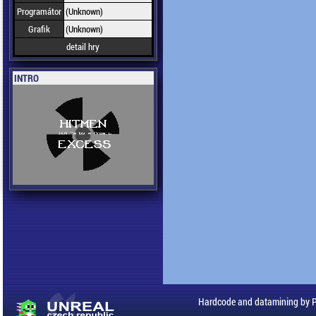
Programátor
(Unknown)
Grafik
(Unknown)
detail hry
INTRO
Hardcode and datamining by 