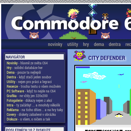
novinky
utility
hry
dema
dentra
re
CITY DEFENDER
NAVIGÁTOR
Novinky
- hlavně ze světa C64
Hry
- solidní databáze her
Dema
- pouze ta nejlepší
Dentra
- když stačí jeden soubor
Utility
- nejen pro práci a legraci
Recenze
- trocha textu o všem možném
PC Software
- když to nejde na C64
Grafika
- ne vždy jen 320x200
Fotogalerie
- důkazy nejen z akcí
Intra
- ty začátky! ... a mnohdy několik
Reklama
- na ticho dňies .. a na hry taky
Covery
- diskety zabalené v obrázku
Diskuze
- o všem, o ničem a tak
POSLEDNÍCH 10 Z DISKUZE