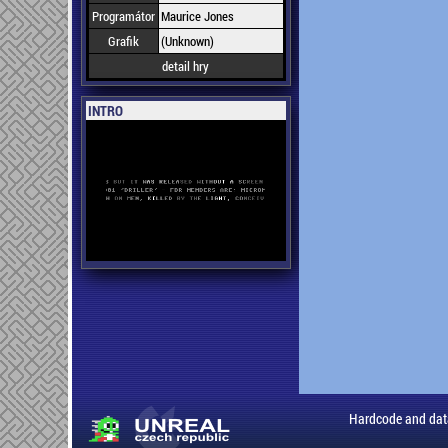
Programátor
Maurice Jones
Grafik
(Unknown)
detail hry
INTRO
Hardcode and dat