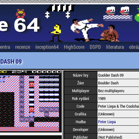
entra
recenze
inception64
HighScore
DSPD
literatura
obrá
 DASH 09
Název hry
Quolder Dash 09
Žánr
Boulder Dash
Multiplayer
Bez multiplayeru
Rok vydání
1989
Code
Peter Liepa & The Coolsha
Grafika
(Unknown)
Hudba
Peter Liepa
Developer
(Unknown)
Publisher
(Not Published)