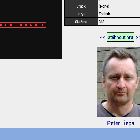
Crack
(None)
Jazyk
English
Staženo
318
<<
>
stáhnout hru
Peter Liepa