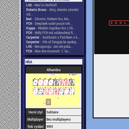
LHS
- Není to HotRod?
Roberto Bruno
- Ahoj, sháním závodní
vid...
kiwi
- Zdravim, hledam hru, kte...
PCH
- DeepSeek našel pouze toh...
Kuppa
- Hledám logickou hru z C6...
PCH
- Mdlý PCH má odzkoušený R...
Carpenter
- Souhlasím s Patrikem a k...
Carpenter
- Vše už funguje ke spokoj...
LHS
- Nerozporuju. Jen mě poba...
PCH
- Mas dve moznosti. 1. bu...
HRA
Alhambra
Herní styl
Solitaire
Multiplayer
Bez multiplayeru
Rok vydání
9991