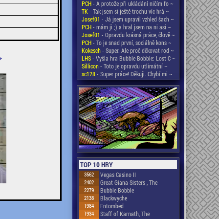
PCH
- A protože při ukládání ničím fo ~
TK
- Tak jsem si ještě trochu víc hrá ~
Josef01
- Já jsem upravil vzhled šach ~
PCH
- mám ji ;) a hral jsem na ni asi ~
Josef01
- Opravdu krásná práce, člově ~
PCH
- To je snad první, sociálně kons ~
Kokesch
- Super. Ale proč děkovat rod ~
>
LHS
- Vyšla hra Bubble Bobble: Lost C ~
Sillicon
- Toto je opravdu utlimátní ~
sc128
- Super práce! Děkuji. Chybí mi ~
TOP 10 HRY
3562
Vegas Casino II
2402
Great Giana Sisters , The
2279
Bubble Bobble
2138
Blackwyche
1984
Entombed
1934
Staff of Karnath, The