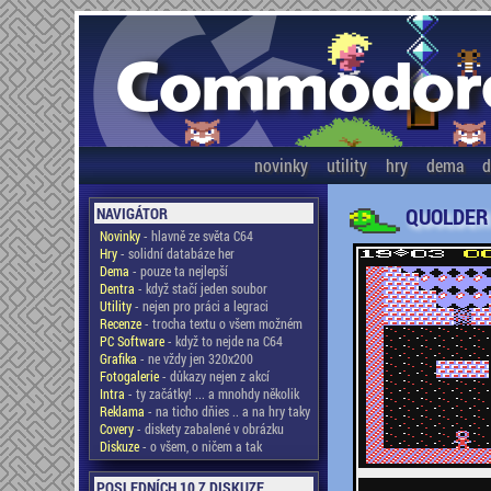
novinky
utility
hry
dema
d
QUOLDER
NAVIGÁTOR
Novinky
- hlavně ze světa C64
Hry
- solidní databáze her
Dema
- pouze ta nejlepší
Dentra
- když stačí jeden soubor
Utility
- nejen pro práci a legraci
Recenze
- trocha textu o všem možném
PC Software
- když to nejde na C64
Grafika
- ne vždy jen 320x200
Fotogalerie
- důkazy nejen z akcí
Intra
- ty začátky! ... a mnohdy několik
Reklama
- na ticho dňies .. a na hry taky
Covery
- diskety zabalené v obrázku
Diskuze
- o všem, o ničem a tak
POSLEDNÍCH 10 Z DISKUZE