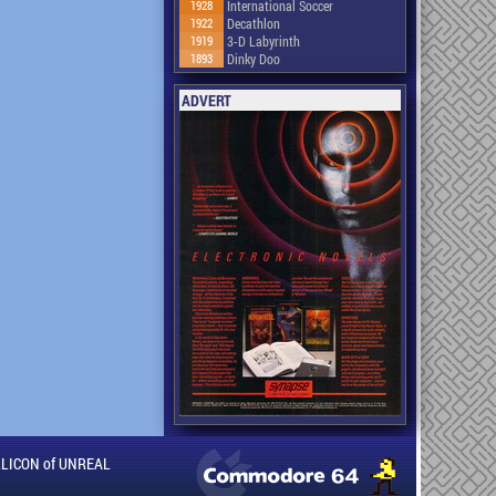
1928
International Soccer
1922
Decathlon
1919
3-D Labyrinth
1893
Dinky Doo
ADVERT
ILLICON of UNREAL