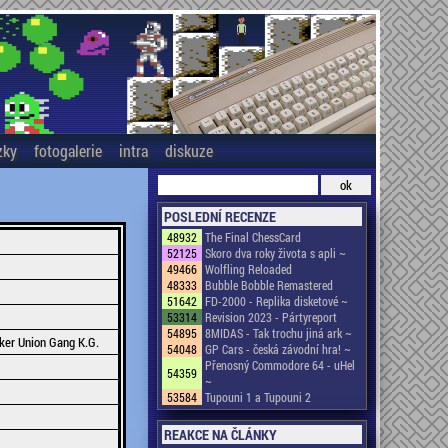
zky
fotogalerie
intra
diskuze
POSLEDNÍ RECENZE
48932
The Final ChessCard
52125
Skoro dva roky života s apli ~
49466
Wolfling Reloaded
48333
Bubble Bobble Remastered
51642
FD-2000 - Replika disketové ~
53314
Revision 2023 - Pártyreport
54895
8MIDAS - Tak trochu jiná ark ~
ker Union Gang K.G.
54048
GP Cars - česká závodní hra! ~
Přenosný Commodore 64 - uHel
54359
~
53584
Tupouni 1 a Tupouni 2
REAKCE NA ČLÁNKY