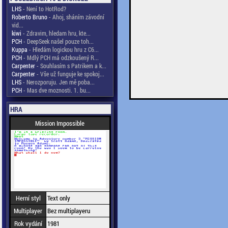
LHS
- Není to HotRod?
Roberto Bruno
- Ahoj, sháním závodní
vid...
kiwi
- Zdravim, hledam hru, kte...
PCH
- DeepSeek našel pouze toh...
Kuppa
- Hledám logickou hru z C6...
PCH
- Mdlý PCH má odzkoušený R...
Carpenter
- Souhlasím s Patrikem a k...
Carpenter
- Vše už funguje ke spokoj...
LHS
- Nerozporuju. Jen mě poba...
PCH
- Mas dve moznosti. 1. bu...
HRA
Mission Impossible
Herní styl
Text only
Multiplayer
Bez multiplayeru
Rok vydání
1981