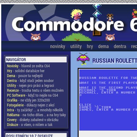
novinky
utility
hry
dema
dentra
re
RUSSIAN ROULET
NAVIGÁTOR
Novinky
- hlavně ze světa C64
Hry
- solidní databáze her
Dema
- pouze ta nejlepší
Dentra
- když stačí jeden soubor
Utility
- nejen pro práci a legraci
Recenze
- trocha textu o všem možném
PC Software
- když to nejde na C64
Grafika
- ne vždy jen 320x200
Fotogalerie
- důkazy nejen z akcí
Intra
- ty začátky! ... a mnohdy několik
Reklama
- na ticho dňies .. a na hry taky
Covery
- diskety zabalené v obrázku
Diskuze
- o všem, o ničem a tak
POSLEDNÍCH 10 Z DISKUZE