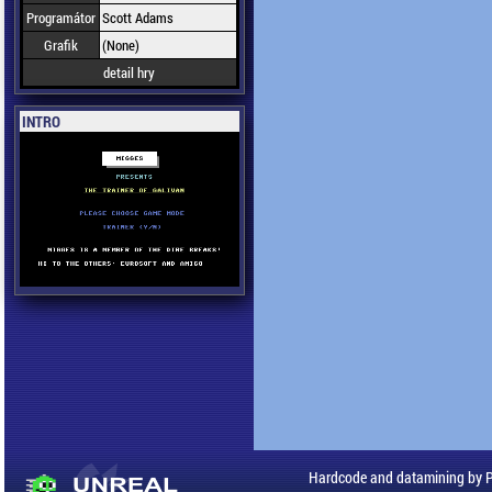
Programátor
Scott Adams
Grafik
(None)
detail hry
INTRO
Hardcode and datamining by 