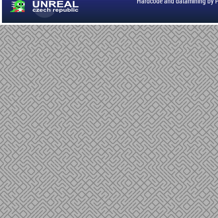
Hardcode and datamining by 