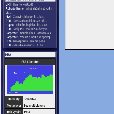
LHS
- Není to HotRod?
Roberto Bruno
- Ahoj, sháním závodní
vid...
kiwi
- Zdravim, hledam hru, kte...
PCH
- DeepSeek našel pouze toh...
Kuppa
- Hledám logickou hru z C6...
PCH
- Mdlý PCH má odzkoušený R...
Carpenter
- Souhlasím s Patrikem a k...
Carpenter
- Vše už funguje ke spokoj...
LHS
- Nerozporuju. Jen mě poba...
PCH
- Mas dve moznosti. 1. bu...
HRA
FSS Liberator
Herní styl
Scramble
Multiplayer
Bez multiplayeru
Rok vydání
1984