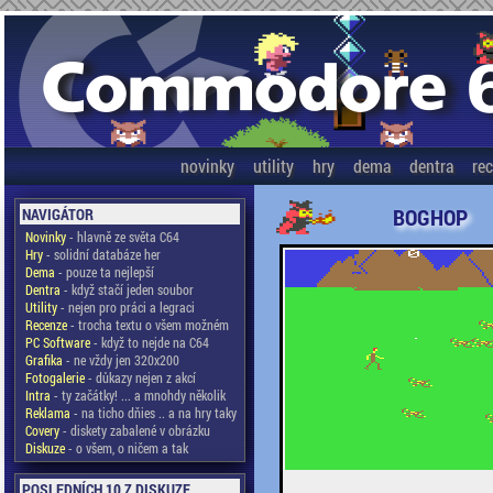
novinky
utility
hry
dema
dentra
re
BOGHOP
NAVIGÁTOR
Novinky
- hlavně ze světa C64
Hry
- solidní databáze her
Dema
- pouze ta nejlepší
Dentra
- když stačí jeden soubor
Utility
- nejen pro práci a legraci
Recenze
- trocha textu o všem možném
PC Software
- když to nejde na C64
Grafika
- ne vždy jen 320x200
Fotogalerie
- důkazy nejen z akcí
Intra
- ty začátky! ... a mnohdy několik
Reklama
- na ticho dňies .. a na hry taky
Covery
- diskety zabalené v obrázku
Diskuze
- o všem, o ničem a tak
POSLEDNÍCH 10 Z DISKUZE