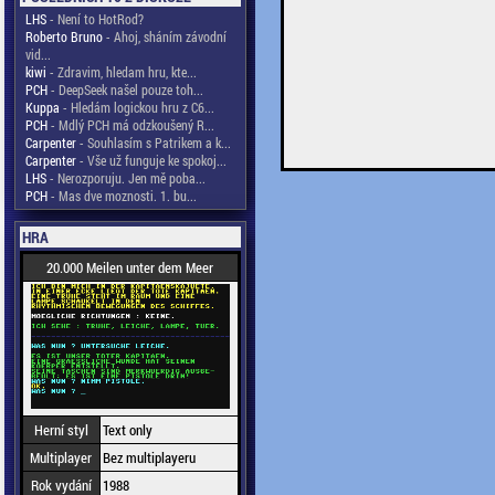
LHS
- Není to HotRod?
Roberto Bruno
- Ahoj, sháním závodní
vid...
kiwi
- Zdravim, hledam hru, kte...
PCH
- DeepSeek našel pouze toh...
Kuppa
- Hledám logickou hru z C6...
PCH
- Mdlý PCH má odzkoušený R...
Carpenter
- Souhlasím s Patrikem a k...
Carpenter
- Vše už funguje ke spokoj...
LHS
- Nerozporuju. Jen mě poba...
PCH
- Mas dve moznosti. 1. bu...
HRA
20.000 Meilen unter dem Meer
Herní styl
Text only
Multiplayer
Bez multiplayeru
Rok vydání
1988