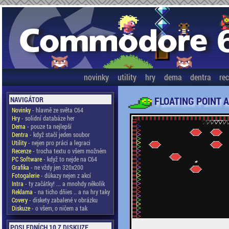
novinky
utility
hry
dema
dentra
re
FLOATING POINT 
NAVIGÁTOR
Novinky
- hlavně ze světa C64
Hry
- solidní databáze her
Dema
- pouze ta nejlepší
Dentra
- když stačí jeden soubor
Utility
- nejen pro práci a legraci
Recenze
- trocha textu o všem možném
PC Software
- když to nejde na C64
Grafika
- ne vždy jen 320x200
Fotogalerie
- důkazy nejen z akcí
Intra
- ty začátky! ... a mnohdy několik
Reklama
- na ticho dňies .. a na hry taky
Covery
- diskety zabalené v obrázku
Diskuze
- o všem, o ničem a tak
POSLEDNÍCH 10 Z DISKUZE