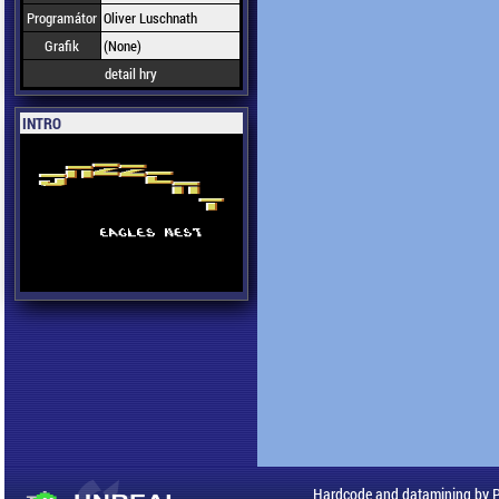
Programátor
Oliver Luschnath
Grafik
(None)
detail hry
INTRO
Hardcode and datamining by 