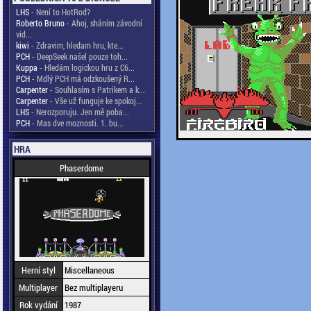
LHS
- Není to HotRod?
Roberto Bruno
- Ahoj, sháním závodní
vid...
kiwi
- Zdravim, hledam hru, kte...
PCH
- DeepSeek našel pouze toh...
Kuppa
- Hledám logickou hru z C6...
PCH
- Mdlý PCH má odzkoušený R...
Carpenter
- Souhlasím s Patrikem a k...
Carpenter
- Vše už funguje ke spokoj...
LHS
- Nerozporuju. Jen mě poba...
PCH
- Mas dve moznosti. 1. bu...
HRA
Phaserdome
Herní styl
Miscellaneous
Multiplayer
Bez multiplayeru
Rok vydání
1987