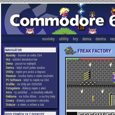
novinky
utility
hry
dema
dentra
re
FREAK FACTORY
NAVIGÁTOR
Novinky
- hlavně ze světa C64
Hry
- solidní databáze her
Dema
- pouze ta nejlepší
Dentra
- když stačí jeden soubor
Utility
- nejen pro práci a legraci
Recenze
- trocha textu o všem možném
PC Software
- když to nejde na C64
Grafika
- ne vždy jen 320x200
Fotogalerie
- důkazy nejen z akcí
Intra
- ty začátky! ... a mnohdy několik
Reklama
- na ticho dňies .. a na hry taky
Covery
- diskety zabalené v obrázku
Diskuze
- o všem, o ničem a tak
POSLEDNÍCH 10 Z DISKUZE