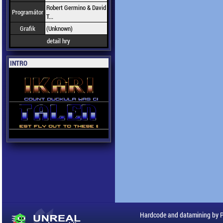
Robert Germino & David
Programátor
T...
Grafik
(Unknown)
detail hry
INTRO
Hardcode and datamining by 