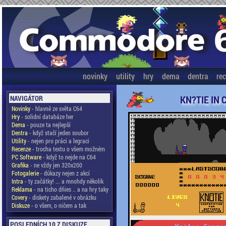
novinky
utility
hry
dema
dentra
re
KN?TIE IN 
NAVIGÁTOR
Novinky
- hlavně ze světa C64
Hry
- solidní databáze her
Dema
- pouze ta nejlepší
Dentra
- když stačí jeden soubor
Utility
- nejen pro práci a legraci
Recenze
- trocha textu o všem možném
PC Software
- když to nejde na C64
Grafika
- ne vždy jen 320x200
Fotogalerie
- důkazy nejen z akcí
Intra
- ty začátky! ... a mnohdy několik
Reklama
- na ticho dňies .. a na hry taky
Covery
- diskety zabalené v obrázku
Diskuze
- o všem, o ničem a tak
POSLEDNÍCH 10 Z DISKUZE