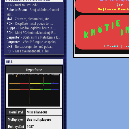
LHS
- Není to HotRod?
Roberto Bruno
- Ahoj, sháním závodní
vid...
kiwi
- Zdravim, hledam hru, kte...
PCH
- DeepSeek našel pouze toh...
Kuppa
- Hledám logickou hru z C6...
PCH
- Mdlý PCH má odzkoušený R...
Carpenter
- Souhlasím s Patrikem a k...
Carpenter
- Vše už funguje ke spokoj...
LHS
- Nerozporuju. Jen mě poba...
PCH
- Mas dve moznosti. 1. bu...
HRA
Hyperforce
Herní styl
Miscellaneous
Multiplayer
Bez multiplayeru
Rok vydání
1987