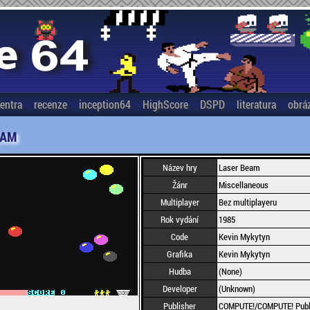
entra
recenze
inception64
HighScore
DSPD
literatura
obrá
EAM
Název hry
Laser Beam
Žánr
Miscellaneous
Multiplayer
Bez multiplayeru
Rok vydání
1985
Code
Kevin Mykytyn
Grafika
Kevin Mykytyn
Hudba
(None)
Developer
(Unknown)
Publisher
COMPUTE!/COMPUTE! Public