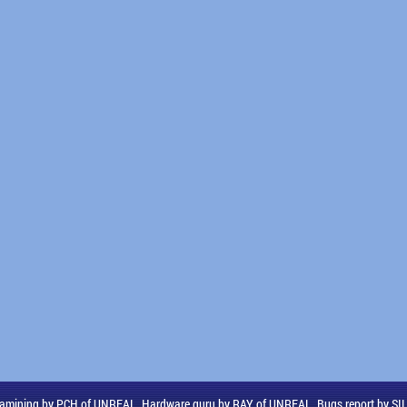
amining by PCH of UNREAL, Hardware guru by RAY of UNREAL, Bugs report by S