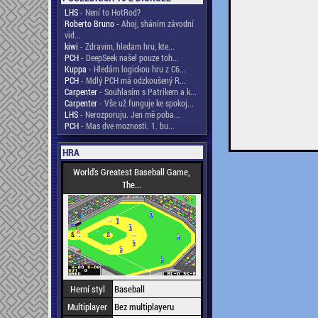
LHS
- Není to HotRod?
Roberto Bruno
- Ahoj, sháním závodní
vid...
kiwi
- Zdravim, hledam hru, kte...
PCH
- DeepSeek našel pouze toh...
Kuppa
- Hledám logickou hru z C6...
PCH
- Mdlý PCH má odzkoušený R...
Carpenter
- Souhlasím s Patrikem a k...
Carpenter
- Vše už funguje ke spokoj...
LHS
- Nerozporuju. Jen mě poba...
PCH
- Mas dve moznosti. 1. bu...
HRA
World's Greatest Baseball Game,
The...
Herní styl
Baseball
Multiplayer
Bez multiplayeru