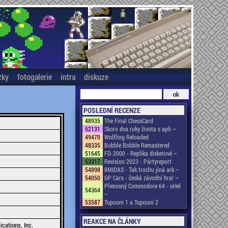
zky
fotogalerie
intra
diskuze
POSLEDNÍ RECENZE
48935
The Final ChessCard
52131
Skoro dva roky života s apli ~
49470
Wolfling Reloaded
48335
Bubble Bobble Remastered
51645
FD-2000 - Replika disketové ~
53317
Revision 2023 - Pártyreport
54898
8MIDAS - Tak trochu jiná ark ~
54050
GP Cars - česká závodní hra! ~
Přenosný Commodore 64 - uHel
54364
~
53587
Tupouni 1 a Tupouni 2
REAKCE NA ČLÁNKY
ations, Inc.