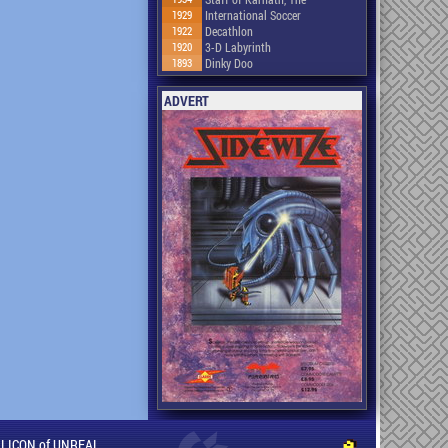
1929
International Soccer
1922
Decathlon
1920
3-D Labyrinth
1893
Dinky Doo
ADVERT
ILLICON of UNREAL