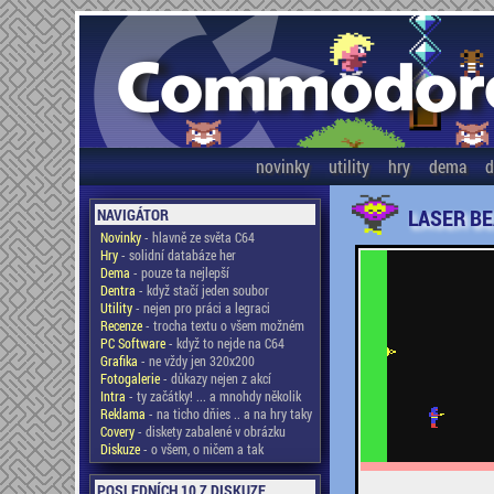
novinky
utility
hry
dema
d
LASER B
NAVIGÁTOR
Novinky
- hlavně ze světa C64
Hry
- solidní databáze her
Dema
- pouze ta nejlepší
Dentra
- když stačí jeden soubor
Utility
- nejen pro práci a legraci
Recenze
- trocha textu o všem možném
PC Software
- když to nejde na C64
Grafika
- ne vždy jen 320x200
Fotogalerie
- důkazy nejen z akcí
Intra
- ty začátky! ... a mnohdy několik
Reklama
- na ticho dňies .. a na hry taky
Covery
- diskety zabalené v obrázku
Diskuze
- o všem, o ničem a tak
POSLEDNÍCH 10 Z DISKUZE