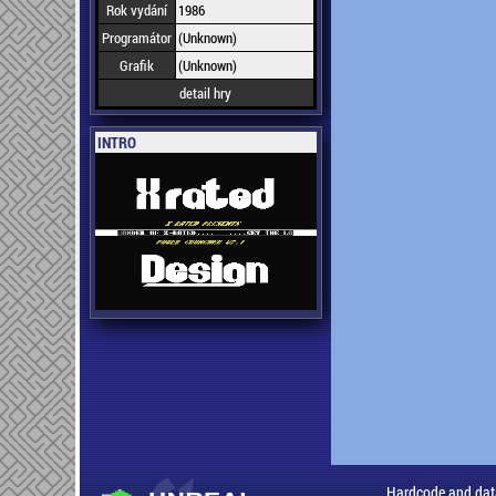
Rok vydání
1986
Programátor
(Unknown)
Grafik
(Unknown)
detail hry
INTRO
Hardcode and dat