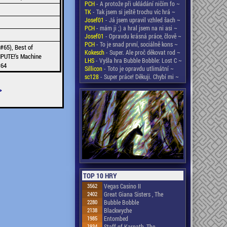
PCH
- A protože při ukládání ničím fo ~
TK
- Tak jsem si ještě trochu víc hrá ~
Josef01
- Já jsem upravil vzhled šach ~
PCH
- mám ji ;) a hral jsem na ni asi ~
Josef01
- Opravdu krásná práce, člově ~
PCH
- To je snad první, sociálně kons ~
#65), Best of
Kokesch
- Super. Ale proč děkovat rod ~
PUTE!'s Machine
LHS
- Vyšla hra Bubble Bobble: Lost C ~
C64
Sillicon
- Toto je opravdu utlimátní ~
sc128
- Super práce! Děkuji. Chybí mi ~
>
TOP 10 HRY
3562
Vegas Casino II
2402
Great Giana Sisters , The
2280
Bubble Bobble
2138
Blackwyche
1985
Entombed
1934
Staff of Karnath, The