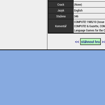
Crack
(None)
Jazyk
English
Staženo
346
COMPUTE! 1985/10 (Issue 
Komentář
COMPUTE! & Gazette, COM
Language Games for the 
<<
>
stáhnout hru