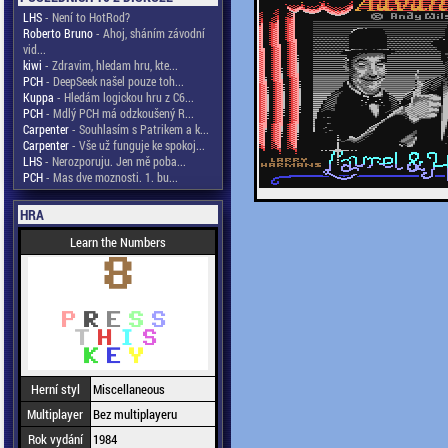
LHS
- Není to HotRod?
Roberto Bruno
- Ahoj, sháním závodní
vid...
kiwi
- Zdravim, hledam hru, kte...
PCH
- DeepSeek našel pouze toh...
Kuppa
- Hledám logickou hru z C6...
PCH
- Mdlý PCH má odzkoušený R...
Carpenter
- Souhlasím s Patrikem a k...
Carpenter
- Vše už funguje ke spokoj...
LHS
- Nerozporuju. Jen mě poba...
PCH
- Mas dve moznosti. 1. bu...
HRA
Learn the Numbers
Herní styl
Miscellaneous
Multiplayer
Bez multiplayeru
Rok vydání
1984