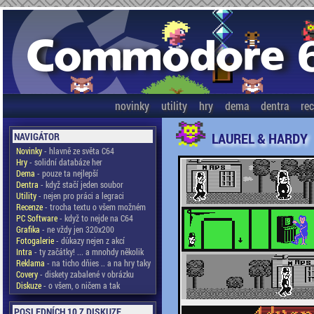
novinky
utility
hry
dema
dentra
re
LAUREL & HARDY
NAVIGÁTOR
Novinky
- hlavně ze světa C64
Hry
- solidní databáze her
Dema
- pouze ta nejlepší
Dentra
- když stačí jeden soubor
Utility
- nejen pro práci a legraci
Recenze
- trocha textu o všem možném
PC Software
- když to nejde na C64
Grafika
- ne vždy jen 320x200
Fotogalerie
- důkazy nejen z akcí
Intra
- ty začátky! ... a mnohdy několik
Reklama
- na ticho dňies .. a na hry taky
Covery
- diskety zabalené v obrázku
Diskuze
- o všem, o ničem a tak
POSLEDNÍCH 10 Z DISKUZE