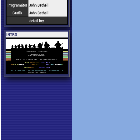
Programátor
John Bethell
Grafik
John Bethell
detail hry
INTRO