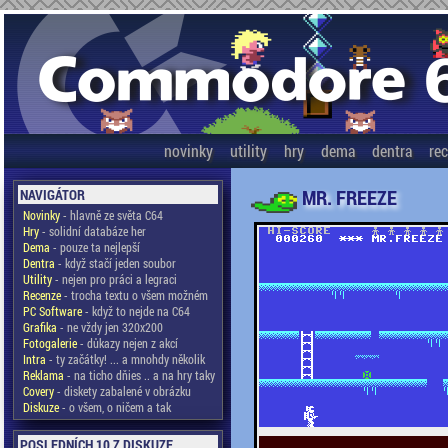
novinky
utility
hry
dema
dentra
re
MR. FREEZE
NAVIGÁTOR
Novinky
- hlavně ze světa C64
Hry
- solidní databáze her
Dema
- pouze ta nejlepší
Dentra
- když stačí jeden soubor
Utility
- nejen pro práci a legraci
Recenze
- trocha textu o všem možném
PC Software
- když to nejde na C64
Grafika
- ne vždy jen 320x200
Fotogalerie
- důkazy nejen z akcí
Intra
- ty začátky! ... a mnohdy několik
Reklama
- na ticho dňies .. a na hry taky
Covery
- diskety zabalené v obrázku
Diskuze
- o všem, o ničem a tak
POSLEDNÍCH 10 Z DISKUZE