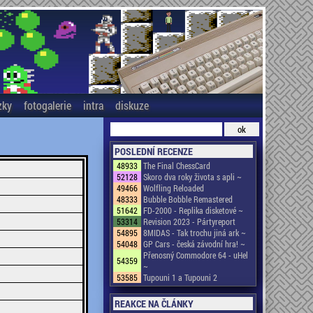
zky
fotogalerie
intra
diskuze
POSLEDNÍ RECENZE
48933
The Final ChessCard
52128
Skoro dva roky života s apli ~
49466
Wolfling Reloaded
48333
Bubble Bobble Remastered
51642
FD-2000 - Replika disketové ~
53314
Revision 2023 - Pártyreport
54895
8MIDAS - Tak trochu jiná ark ~
54048
GP Cars - česká závodní hra! ~
Přenosný Commodore 64 - uHel
54359
~
53585
Tupouni 1 a Tupouni 2
REAKCE NA ČLÁNKY