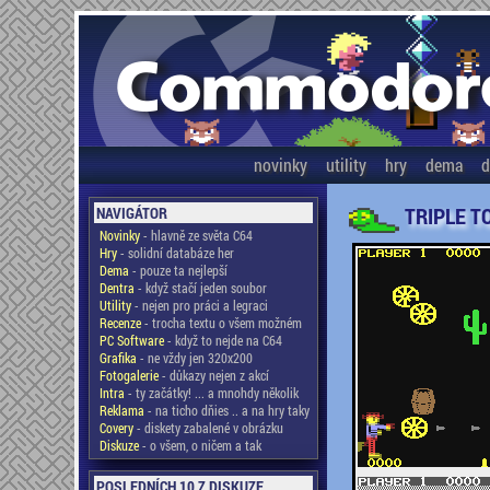
novinky
utility
hry
dema
d
TRIPLE 
NAVIGÁTOR
Novinky
- hlavně ze světa C64
Hry
- solidní databáze her
Dema
- pouze ta nejlepší
Dentra
- když stačí jeden soubor
Utility
- nejen pro práci a legraci
Recenze
- trocha textu o všem možném
PC Software
- když to nejde na C64
Grafika
- ne vždy jen 320x200
Fotogalerie
- důkazy nejen z akcí
Intra
- ty začátky! ... a mnohdy několik
Reklama
- na ticho dňies .. a na hry taky
Covery
- diskety zabalené v obrázku
Diskuze
- o všem, o ničem a tak
POSLEDNÍCH 10 Z DISKUZE