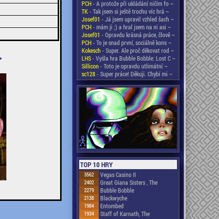
PCH
- A protože při ukládání ničím fo ~
TK
- Tak jsem si ještě trochu víc hrá ~
Josef01
- Já jsem upravil vzhled šach ~
PCH
- mám ji ;) a hral jsem na ni asi ~
Josef01
- Opravdu krásná práce, člově ~
PCH
- To je snad první, sociálně kons ~
Kokesch
- Super. Ale proč děkovat rod ~
>
LHS
- Vyšla hra Bubble Bobble: Lost C ~
Sillicon
- Toto je opravdu utlimátní ~
sc128
- Super práce! Děkuji. Chybí mi ~
TOP 10 HRY
3562
Vegas Casino II
2402
Great Giana Sisters , The
2279
Bubble Bobble
2138
Blackwyche
1984
Entombed
1934
Staff of Karnath, The