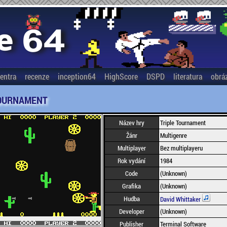
entra
recenze
inception64
HighScore
DSPD
literatura
obrá
TOURNAMENT
Název hry
Triple Tournament
Žánr
Multigenre
Multiplayer
Bez multiplayeru
Rok vydání
1984
Code
(Unknown)
Grafika
(Unknown)
Hudba
David Whittaker
Developer
(Unknown)
Publisher
Terminal Software