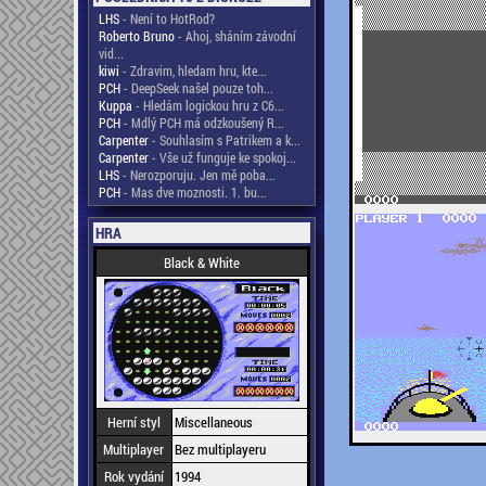
LHS
- Není to HotRod?
Roberto Bruno
- Ahoj, sháním závodní
vid...
kiwi
- Zdravim, hledam hru, kte...
PCH
- DeepSeek našel pouze toh...
Kuppa
- Hledám logickou hru z C6...
PCH
- Mdlý PCH má odzkoušený R...
Carpenter
- Souhlasím s Patrikem a k...
Carpenter
- Vše už funguje ke spokoj...
LHS
- Nerozporuju. Jen mě poba...
PCH
- Mas dve moznosti. 1. bu...
HRA
Black & White
Herní styl
Miscellaneous
Multiplayer
Bez multiplayeru
Rok vydání
1994