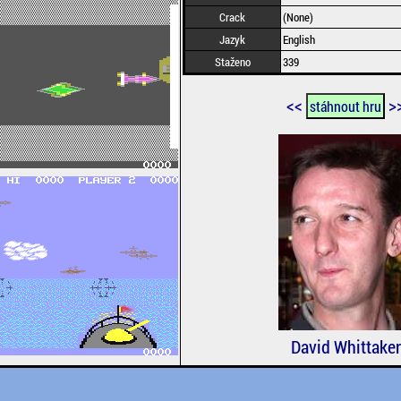
Crack
(None)
Jazyk
English
Staženo
339
<<
>
stáhnout hru
David Whittaker