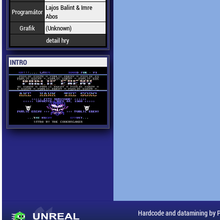
Lajos Balint & Imre
Programátor
Abos
Grafik
(Unknown)
detail hry
INTRO
Hardcode and datamining by 