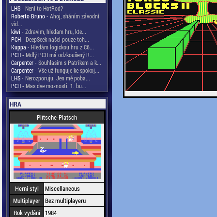
LHS
- Není to HotRod?
Roberto Bruno
- Ahoj, sháním závodní
vid...
kiwi
- Zdravim, hledam hru, kte...
PCH
- DeepSeek našel pouze toh...
Kuppa
- Hledám logickou hru z C6...
PCH
- Mdlý PCH má odzkoušený R...
Carpenter
- Souhlasím s Patrikem a k...
Carpenter
- Vše už funguje ke spokoj...
LHS
- Nerozporuju. Jen mě poba...
PCH
- Mas dve moznosti. 1. bu...
HRA
Plitsche-Platsch
Herní styl
Miscellaneous
Multiplayer
Bez multiplayeru
Rok vydání
1984