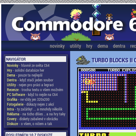
novinky
utility
hry
dema
dentra
re
TURBO BLOCKS II 
NAVIGÁTOR
Novinky
- hlavně ze světa C64
Hry
- solidní databáze her
Dema
- pouze ta nejlepší
Dentra
- když stačí jeden soubor
Utility
- nejen pro práci a legraci
Recenze
- trocha textu o všem možném
PC Software
- když to nejde na C64
Grafika
- ne vždy jen 320x200
Fotogalerie
- důkazy nejen z akcí
Intra
- ty začátky! ... a mnohdy několik
Reklama
- na ticho dňies .. a na hry taky
Covery
- diskety zabalené v obrázku
Diskuze
- o všem, o ničem a tak
POSLEDNÍCH 10 Z DISKUZE