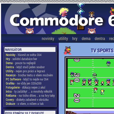
novinky
utility
hry
dema
dentra
re
TV SPORTS
NAVIGÁTOR
Novinky
- hlavně ze světa C64
Hry
- solidní databáze her
Dema
- pouze ta nejlepší
Dentra
- když stačí jeden soubor
Utility
- nejen pro práci a legraci
Recenze
- trocha textu o všem možném
PC Software
- když to nejde na C64
Grafika
- ne vždy jen 320x200
Fotogalerie
- důkazy nejen z akcí
Intra
- ty začátky! ... a mnohdy několik
Reklama
- na ticho dňies .. a na hry taky
Covery
- diskety zabalené v obrázku
Diskuze
- o všem, o ničem a tak
POSLEDNÍCH 10 Z DISKUZE