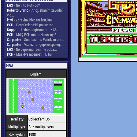
LHS
- Není to HotRod?
Roberto Bruno
- Ahoj, sháním závodní
vid...
kiwi
- Zdravim, hledam hru, kte...
PCH
- DeepSeek našel pouze toh...
Kuppa
- Hledám logickou hru z C6...
PCH
- Mdlý PCH má odzkoušený R...
Carpenter
- Souhlasím s Patrikem a k...
Carpenter
- Vše už funguje ke spokoj...
LHS
- Nerozporuju. Jen mě poba...
PCH
- Mas dve moznosti. 1. bu...
HRA
Logjam
Herní styl
Collect'em Up
Multiplayer
Bez multiplayeru
Rok vydání
1988