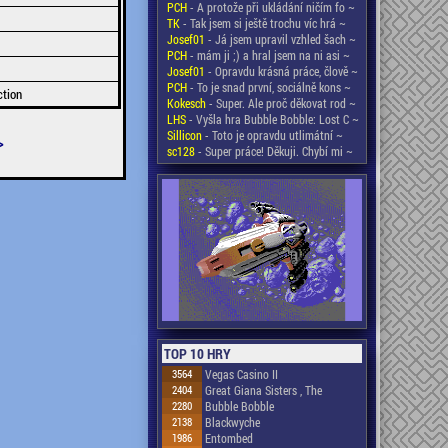
PCH
- A protože při ukládání ničím fo ~
TK
- Tak jsem si ještě trochu víc hrá ~
Josef01
- Já jsem upravil vzhled šach ~
PCH
- mám ji ;) a hral jsem na ni asi ~
Josef01
- Opravdu krásná práce, člově ~
PCH
- To je snad první, sociálně kons ~
ction
Kokesch
- Super. Ale proč děkovat rod ~
LHS
- Vyšla hra Bubble Bobble: Lost C ~
Sillicon
- Toto je opravdu utlimátní ~
>
sc128
- Super práce! Děkuji. Chybí mi ~
TOP 10 HRY
3564
Vegas Casino II
2404
Great Giana Sisters , The
2280
Bubble Bobble
2138
Blackwyche
1986
Entombed