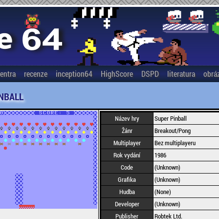
entra
recenze
inception64
HighScore
DSPD
literatura
obrá
NBALL
Název hry
Super Pinball
Žánr
Breakout/Pong
Multiplayer
Bez multiplayeru
Rok vydání
1986
Code
(Unknown)
Grafika
(Unknown)
Hudba
(None)
Developer
(Unknown)
Publisher
Robtek Ltd.