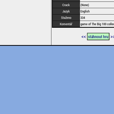
Crack
(None)
Jazyk
English
Staženo
334
Komentář
game of The Big 100 colle
<<
>
stáhnout hru