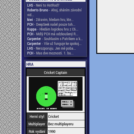
LHS
- Není to HotRod?
Roberto Bruno
- Ahoj, sháním závodní
vid...
kiwi
- Zdravim, hledam hru, kte...
PCH
- DeepSeek našel pouze toh...
Kuppa
- Hledám logickou hru z C6...
PCH
- Mdlý PCH má odzkoušený R...
Carpenter
- Souhlasím s Patrikem a k...
Carpenter
- Vše už funguje ke spokoj...
LHS
- Nerozporuju. Jen mě poba...
PCH
- Mas dve moznosti. 1. bu...
HRA
Cricket Captain
Herní styl
Cricket
Multiplayer
Bez multiplayeru
Rok vydání
1990