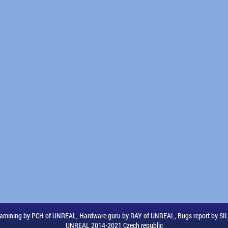
amining by PCH of UNREAL, Hardware guru by RAY of UNREAL, Bugs report by S
UNREAL 2014-2021 Czech republic