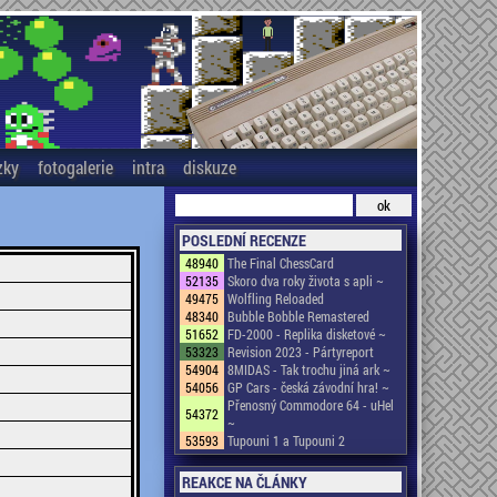
zky
fotogalerie
intra
diskuze
POSLEDNÍ RECENZE
48940
The Final ChessCard
52135
Skoro dva roky života s apli ~
49475
Wolfling Reloaded
48340
Bubble Bobble Remastered
51652
FD-2000 - Replika disketové ~
53323
Revision 2023 - Pártyreport
54904
8MIDAS - Tak trochu jiná ark ~
54056
GP Cars - česká závodní hra! ~
Přenosný Commodore 64 - uHel
54372
~
53593
Tupouni 1 a Tupouni 2
REAKCE NA ČLÁNKY