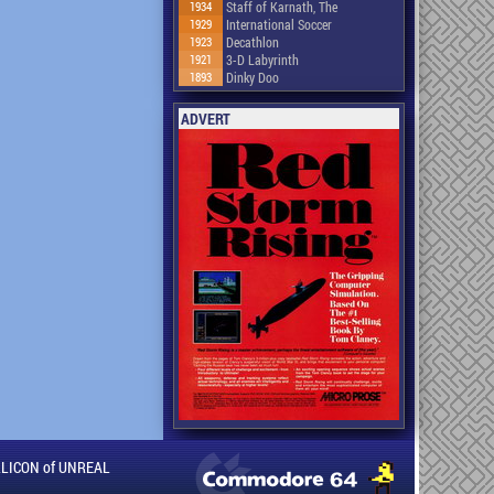
1934
Staff of Karnath, The
1929
International Soccer
1923
Decathlon
1921
3-D Labyrinth
1893
Dinky Doo
ADVERT
ILLICON of UNREAL