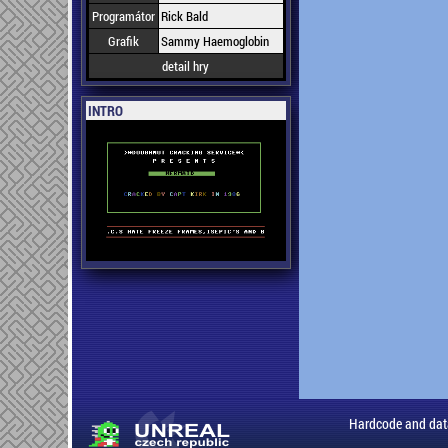
Programátor
Rick Bald
Grafik
Sammy Haemoglobin
detail hry
INTRO
Hardcode and dat