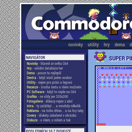
novinky
utility
hry
dema
d
SUPER PI
NAVIGÁTOR
Novinky
- hlavně ze světa C64
Hry
- solidní databáze her
Dema
- pouze ta nejlepší
Dentra
- když stačí jeden soubor
Utility
- nejen pro práci a legraci
Recenze
- trocha textu o všem možném
PC Software
- když to nejde na C64
Grafika
- ne vždy jen 320x200
Fotogalerie
- důkazy nejen z akcí
Intra
- ty začátky! ... a mnohdy několik
Reklama
- na ticho dňies .. a na hry taky
Covery
- diskety zabalené v obrázku
Diskuze
- o všem, o ničem a tak
POSLEDNÍCH 10 Z DISKUZE