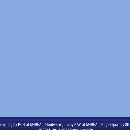
amining by PCH of UNREAL, Hardware guru by RAY of UNREAL, Bugs report by S
UNREAL 2014-2021 Czech republic