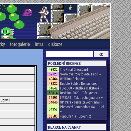
zky
fotogalerie
intra
diskuze
POSLEDNÍ RECENZE
48932
The Final ChessCard
52123
Skoro dva roky života s apli ~
49464
Wolfling Reloaded
48332
Bubble Bobble Remastered
51642
FD-2000 - Replika disketové ~
53314
Revision 2023 - Pártyreport
54895
8MIDAS - Tak trochu jiná ark ~
 Colwill
54046
GP Cars - česká závodní hra! ~
Přenosný Commodore 64 - uHel
54358
~
53583
Tupouni 1 a Tupouni 2
REAKCE NA ČLÁNKY