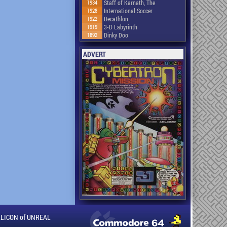
1934
Staff of Karnath, The
1928
International Soccer
1922
Decathlon
1919
3-D Labyrinth
1892
Dinky Doo
ADVERT
ILLICON of UNREAL