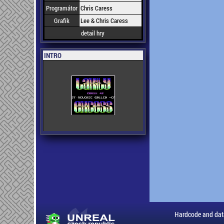
Programátor
Chris Caress
Grafik
Lee & Chris Caress
detail hry
INTRO
Hardcode and dat