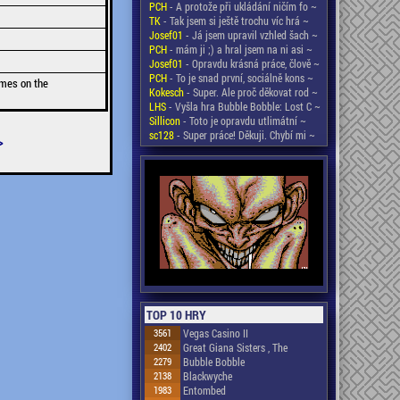
PCH
- A protože při ukládání ničím fo ~
TK
- Tak jsem si ještě trochu víc hrá ~
Josef01
- Já jsem upravil vzhled šach ~
PCH
- mám ji ;) a hral jsem na ni asi ~
Josef01
- Opravdu krásná práce, člově ~
PCH
- To je snad první, sociálně kons ~
mes on the
Kokesch
- Super. Ale proč děkovat rod ~
LHS
- Vyšla hra Bubble Bobble: Lost C ~
Sillicon
- Toto je opravdu utlimátní ~
sc128
- Super práce! Děkuji. Chybí mi ~
>
TOP 10 HRY
3561
Vegas Casino II
2402
Great Giana Sisters , The
2279
Bubble Bobble
2138
Blackwyche
1983
Entombed