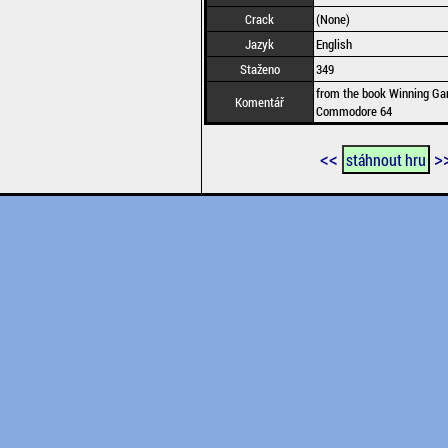
Crack
(None)
Jazyk
English
Staženo
349
from the book Winning Ga
Komentář
Commodore 64
<<
>
stáhnout hru