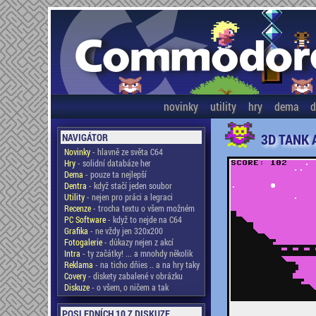
novinky
utility
hry
dema
d
3D TANK 
NAVIGÁTOR
Novinky
- hlavně ze světa C64
Hry
- solidní databáze her
Dema
- pouze ta nejlepší
Dentra
- když stačí jeden soubor
Utility
- nejen pro práci a legraci
Recenze
- trocha textu o všem možném
PC Software
- když to nejde na C64
Grafika
- ne vždy jen 320x200
Fotogalerie
- důkazy nejen z akcí
Intra
- ty začátky! ... a mnohdy několik
Reklama
- na ticho dňies .. a na hry taky
Covery
- diskety zabalené v obrázku
Diskuze
- o všem, o ničem a tak
POSLEDNÍCH 10 Z DISKUZE