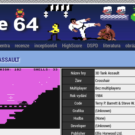
entra
recenze
inception64
HighScore
DSPD
literatura
obrá
ASSAULT
Název hry
3D Tank Assault
Žánr
Crosshair
Multiplayer
Bez multiplayeru
Rok vydání
1984
Code
Terry P. Barrett & Steve W.
Grafika
(Unknown)
Hudba
(None)
Developer
(Unknown)
Publisher
Ellis Horwood Ltd.