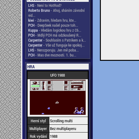
LHS
- Není to HotRod?
Roberto Bruno
- Ahoj, sháním závodní
vid...
kiwi
- Zdravim, hledam hru, kte...
PCH
- DeepSeek našel pouze toh...
Kuppa
- Hledám logickou hru z C6...
PCH
- Mdlý PCH má odzkoušený R...
Carpenter
- Souhlasím s Patrikem a k...
Carpenter
- Vše už funguje ke spokoj...
LHS
- Nerozporuju. Jen mě poba...
PCH
- Mas dve moznosti. 1. bu...
HRA
UFO 1988
Herní styl
Scrolling multi
Multiplayer
Bez multiplayeru
Rok vydání
1988