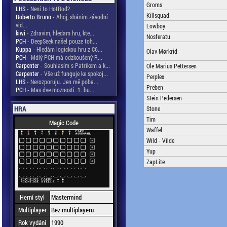
Groms
LHS
- Není to HotRod?
Killsquad
Roberto Bruno
- Ahoj, sháním závodní
vid...
Lowboy
kiwi
- Zdravim, hledam hru, kte...
Nosferatu
PCH
- DeepSeek našel pouze toh...
Kuppa
- Hledám logickou hru z C6...
Olav Mørkrid
PCH
- Mdlý PCH má odzkoušený R...
Carpenter
- Souhlasím s Patrikem a k...
Ole Marius Pettersen
Carpenter
- Vše už funguje ke spokoj...
Perplex
LHS
- Nerozporuju. Jen mě poba...
Preben
PCH
- Mas dve moznosti. 1. bu...
Stein Pedersen
HRA
Stone
Tim
Magic Code
Waffel
Wild - Vilde
Yup
ZapLite
Herní styl
Mastermind
Multiplayer
Bez multiplayeru
Rok vydání
1990