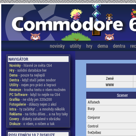
novinky
utility
hry
dema
dentra
re
NAVIGÁTOR
Novinky
- hlavně ze světa C64
Hry
- solidní databáze her
Dema
- pouze ta nejlepší
Země
Dentra
- když stačí jeden soubor
Utility
- nejen pro práci a legraci
WWW
Recenze
- trocha textu o všem možném
PC Software
- když to nejde na C64
Scener
Grafika
- ne vždy jen 320x200
Alfatech
Fotogalerie
- důkazy nejen z akcí
Burp
Intra
- ty začátky! ... a mnohdy několik
Reklama
- na ticho dňies .. a na hry taky
Conjuror
Covery
- diskety zabalené v obrázku
Diskuze
- o všem, o ničem a tak
Control
freQvibez
POSLEDNÍCH 10 Z DISKUZE