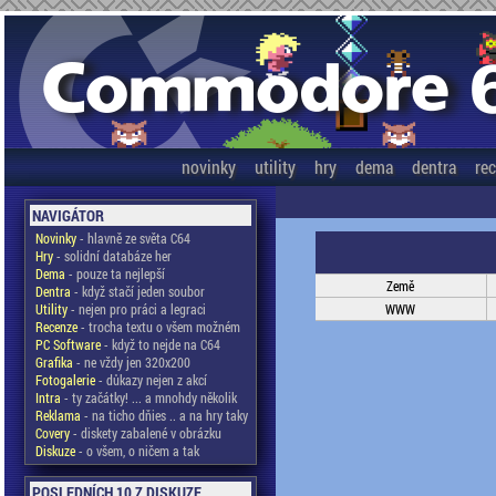
novinky
utility
hry
dema
dentra
re
NAVIGÁTOR
Novinky
- hlavně ze světa C64
Hry
- solidní databáze her
Dema
- pouze ta nejlepší
Země
Dentra
- když stačí jeden soubor
Utility
- nejen pro práci a legraci
WWW
Recenze
- trocha textu o všem možném
PC Software
- když to nejde na C64
Grafika
- ne vždy jen 320x200
Fotogalerie
- důkazy nejen z akcí
Intra
- ty začátky! ... a mnohdy několik
Reklama
- na ticho dňies .. a na hry taky
Covery
- diskety zabalené v obrázku
Diskuze
- o všem, o ničem a tak
POSLEDNÍCH 10 Z DISKUZE