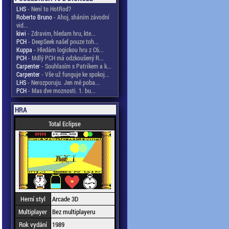
LHS
- Není to HotRod?
Roberto Bruno
- Ahoj, sháním závodní
vid...
kiwi
- Zdravim, hledam hru, kte...
PCH
- DeepSeek našel pouze toh...
Kuppa
- Hledám logickou hru z C6...
PCH
- Mdlý PCH má odzkoušený R...
Carpenter
- Souhlasím s Patrikem a k...
Carpenter
- Vše už funguje ke spokoj...
LHS
- Nerozporuju. Jen mě poba...
PCH
- Mas dve moznosti. 1. bu...
HRA
Total Eclipse
Herní styl
Arcade 3D
Multiplayer
Bez multiplayeru
Rok vydání
1989