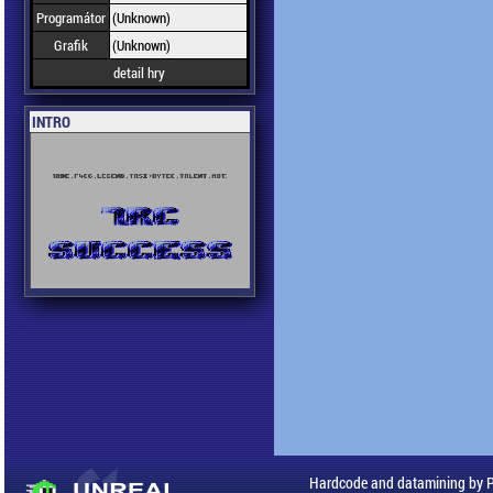
Programátor
(Unknown)
Grafik
(Unknown)
detail hry
INTRO
Hardcode and datamining by 