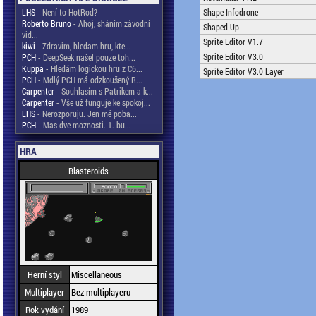
LHS
- Není to HotRod?
Shape Infodrone
Roberto Bruno
- Ahoj, sháním závodní
Shaped Up
vid...
Sprite Editor V1.7
kiwi
- Zdravim, hledam hru, kte...
Sprite Editor V3.0
PCH
- DeepSeek našel pouze toh...
Kuppa
- Hledám logickou hru z C6...
Sprite Editor V3.0 Layer
PCH
- Mdlý PCH má odzkoušený R...
Carpenter
- Souhlasím s Patrikem a k...
Carpenter
- Vše už funguje ke spokoj...
LHS
- Nerozporuju. Jen mě poba...
PCH
- Mas dve moznosti. 1. bu...
HRA
Blasteroids
Herní styl
Miscellaneous
Multiplayer
Bez multiplayeru
Rok vydání
1989