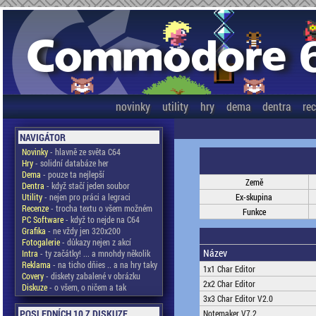
novinky
utility
hry
dema
dentra
re
NAVIGÁTOR
Novinky
- hlavně ze světa C64
Hry
- solidní databáze her
Dema
- pouze ta nejlepší
Země
Dentra
- když stačí jeden soubor
Utility
- nejen pro práci a legraci
Ex-skupina
Recenze
- trocha textu o všem možném
Funkce
PC Software
- když to nejde na C64
Grafika
- ne vždy jen 320x200
Fotogalerie
- důkazy nejen z akcí
Název
Intra
- ty začátky! ... a mnohdy několik
Reklama
- na ticho dňies .. a na hry taky
1x1 Char Editor
Covery
- diskety zabalené v obrázku
2x2 Char Editor
Diskuze
- o všem, o ničem a tak
3x3 Char Editor V2.0
POSLEDNÍCH 10 Z DISKUZE
Notemaker V7.2