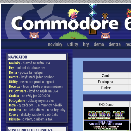
novinky
utility
hry
dema
dentra
re
NAVIGÁTOR
Novinky
- hlavně ze světa C64
Hry
- solidní databáze her
Dema
- pouze ta nejlepší
Země
Dentra
- když stačí jeden soubor
Utility
- nejen pro práci a legraci
Ex-skupina
Recenze
- trocha textu o všem možném
Funkce
PC Software
- když to nejde na C64
Grafika
- ne vždy jen 320x200
Fotogalerie
- důkazy nejen z akcí
EHQ Demo
Intra
- ty začátky! ... a mnohdy několik
Reklama
- na ticho dňies .. a na hry taky
Covery
- diskety zabalené v obrázku
Diskuze
- o všem, o ničem a tak
POSLEDNÍCH 10 Z DISKUZE