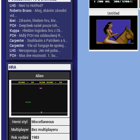
LHS
- Není to HotRod?
Roberto Bruno
- Ahoj, sháním závodní
Untitled
vid...
kiwi
- Zdravim, hledam hru, kte...
PCH
- DeepSeek našel pouze toh...
Kuppa
- Hledám logickou hru z C6...
PCH
- Mdlý PCH má odzkoušený R...
Carpenter
- Souhlasím s Patrikem a k...
Carpenter
- Vše už funguje ke spokoj...
LHS
- Nerozporuju. Jen mě poba...
PCH
- Mas dve moznosti. 1. bu...
HRA
Alien
Herní styl
Miscellaneous
Multiplayer
Bez multiplayeru
Rok vydání
1983