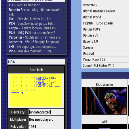
LHS
- Není to HotRod?
Concrete 2
Roberto Bruno
- Ahoj, sháním závodní
Digital Dreams Preview
vid...
Digital World
kiwi
- Zdravim, hledam hru, kte...
IRQ/NMI Turbo Loader
PCH
- DeepSeek našel pouze toh...
Kuppa
- Hledám logickou hru z C6...
Opium 100%
PCH
- Mdlý PCH má odzkoušený R...
Opium 95%
Carpenter
- Souhlasím s Patrikem a k...
Raver V1.0
Carpenter
- Vše už funguje ke spokoj...
LHS
- Nerozporuju. Jen mě poba...
Scream
PCH
- Mas dve moznosti. 1. bu...
Untitled
Visual Pack #05
HRA
Zoom4-FLI Editor V1.0
Star Trek
Blue Warrior
Herní styl
[uncategorized]
Multiplayer
Bez multiplayeru
Girl
Rok vydání
1984