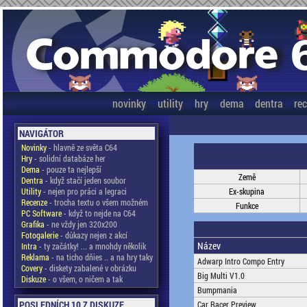
novinky
utility
hry
dema
dentra
re
NAVIGÁTOR
Novinky
- hlavně ze světa C64
Hry
- solidní databáze her
Dema
- pouze ta nejlepší
Země
Dentra
- když stačí jeden soubor
Utility
- nejen pro práci a legraci
Ex-skupina
Recenze
- trocha textu o všem možném
Funkce
PC Software
- když to nejde na C64
Grafika
- ne vždy jen 320x200
Fotogalerie
- důkazy nejen z akcí
Název
Intra
- ty začátky! ... a mnohdy několik
Reklama
- na ticho dňies .. a na hry taky
Adwarp Intro Compo Entry
Covery
- diskety zabalené v obrázku
Big Multi V1.0
Diskuze
- o všem, o ničem a tak
Bumpmania
POSLEDNÍCH 10 Z DISKUZE
Car Racer Preview